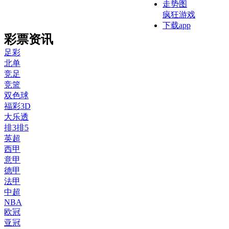
走势图
疯狂游戏
下载app
彩票资讯
足彩
北单
竞足
竞篮
双色球
福彩3D
大乐透
排3排5
英超
西甲
意甲
德甲
法甲
中超
NBA
欧冠
亚冠