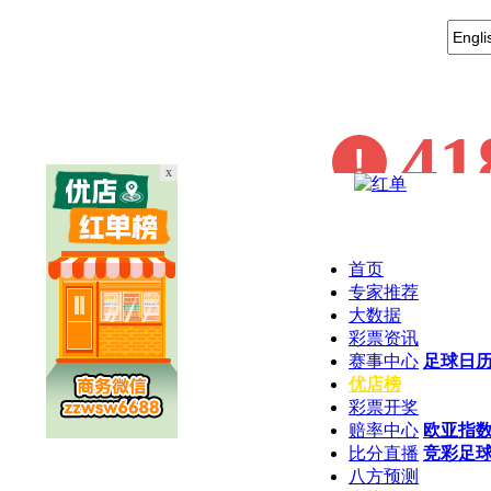
x
首页
专家推荐
大数据
彩票资讯
赛事中心
足球日
优店榜
彩票开奖
赔率中心
欧亚指
比分直播
竞彩足
八方预测