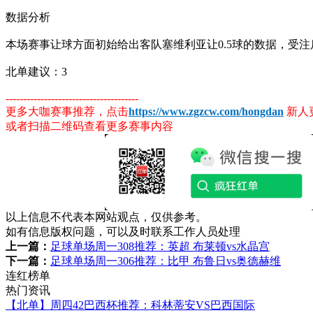
数据分析
本场赛事让球方面初始给出客队塞维利亚让0.5球的数据，受
北单建议：3
--------------------------------------
更多大咖赛事推荐，点击
https://www.zgzcw.com/hongdan
新人
或者扫描二维码查看更多赛事内容
以上信息不代表本网站观点，仅供参考。
如有信息版权问题，可以及时联系工作人员处理
上一篇：
足球单场周一308推荐：英超 布莱顿vs水晶宫
下一篇：
足球单场周一306推荐：比甲 布鲁日vs奥德赫维
连红榜单
热门资讯
【北单】周四42巴西杯推荐：科林蒂安VS巴西国际