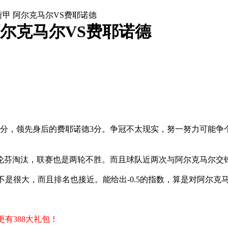
荷甲 阿尔克马尔VS费耶诺德
阿尔克马尔VS费耶诺德
4分，领先身后的费耶诺德3分。争冠不太现实，努一努力可能
伦芬淘汰，联赛也是两轮不胜。而且球队近两次与阿尔克马尔交
差距不是很大，而且排名也接近。能给出-0.5的指数，算是对阿尔
更有388大礼包！