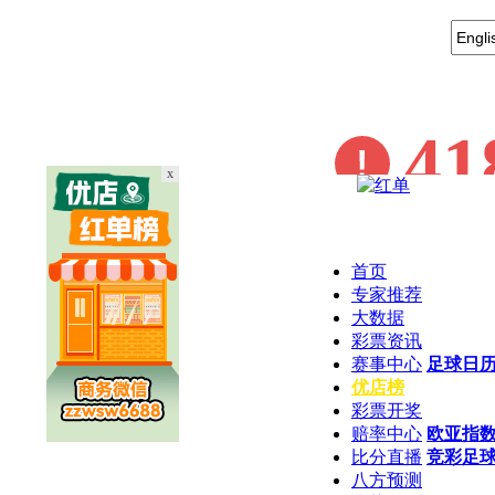
x
首页
专家推荐
大数据
彩票资讯
赛事中心
足球日
优店榜
彩票开奖
赔率中心
欧亚指
比分直播
竞彩足
八方预测