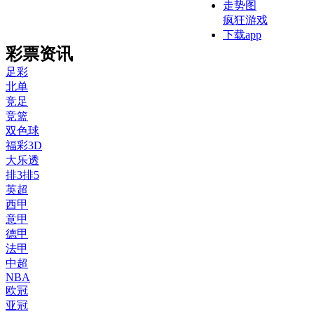
走势图
疯狂游戏
下载app
彩票资讯
足彩
北单
竞足
竞篮
双色球
福彩3D
大乐透
排3排5
英超
西甲
意甲
德甲
法甲
中超
NBA
欧冠
亚冠