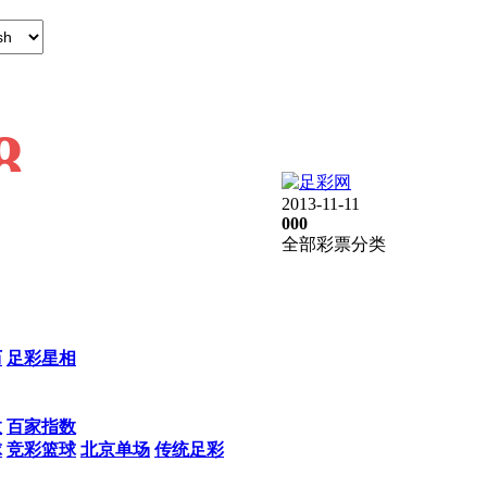
2013-11-11
0
0
0
全部彩票分类
历
足彩星相
数
百家指数
球
竞彩篮球
北京单场
传统足彩