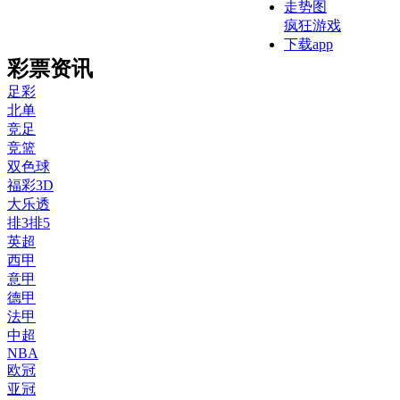
走势图
疯狂游戏
下载app
彩票资讯
足彩
北单
竞足
竞篮
双色球
福彩3D
大乐透
排3排5
英超
西甲
意甲
德甲
法甲
中超
NBA
欧冠
亚冠