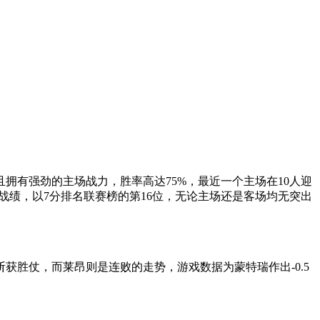
拥有强劲的主场战力，胜率高达75%，最近一个主场在10人迎
的战绩，以7分排名联赛榜的第16位，无论主场还是客场均无突出
获胜仗，而莱昂则是连败的走势，游戏数据为蒙特瑞作出-0.5