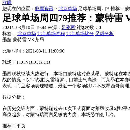
欧联
您现在的位置：
彩票资讯
>
北京单场
足球单场周四79推荐：蒙特
足球单场周四79推荐：蒙特雷 V
2021年03月10日 19:44
来源：
足彩网
浏览次数：0
标签：
北京单场
北京单场赛程
北京单场比分
足球分析
墨超 蒙特雷 VS 莱昂
比赛时间：2021-03-11 11:00:00
球场：TECNOLOGICO
墨西联秋继续火热进行，本场由蒙特瑞对战莱昂。蒙特瑞在本赛
战的情况下以2-1战胜克雷塔罗，目前士气高涨，而莱昂在本赛
表现，而且客场表现糟糕，最近一个客场以1-2不敌墨西哥美洲
数据分析：
在历史交锋方面，蒙特瑞过去10次正式赛面对莱昂收录6胜2平
高位起步，对蒙特瑞而言足够的力度，本场恐怕会出冷。
推荐：平负