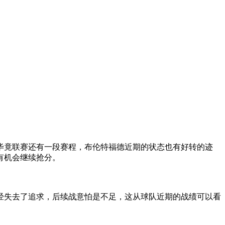
毕竟联赛还有一段赛程，布伦特福德近期的状态也有好转的迹
有机会继续抢分。
经失去了追求，后续战意怕是不足，这从球队近期的战绩可以看