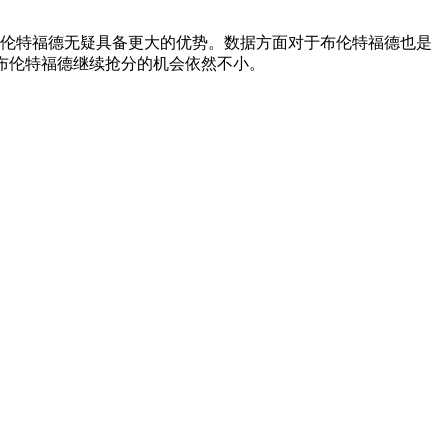
布伦特福德无疑具备更大的优势。数据方面对于布伦特福德也是
役布伦特福德继续抢分的机会依然不小。