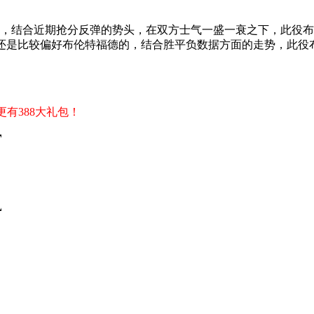
林，结合近期抢分反弹的势头，在双方士气一盛一衰之下，此役
态度还是比较偏好布伦特福德的，结合胜平负数据方面的走势，此
更有388大礼包！