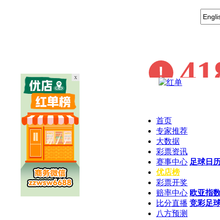
x
首页
专家推荐
大数据
彩票资讯
赛事中心
足球日
优店榜
彩票开奖
赔率中心
欧亚指
比分直播
竞彩足
八方预测