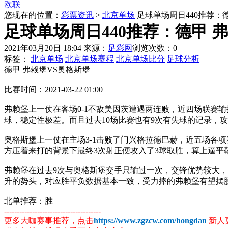
欧联
您现在的位置：
彩票资讯
>
北京单场
足球单场周日440推荐：
足球单场周日440推荐：德甲 
2021年03月20日 18:04
来源：
足彩网
浏览次数：0
标签：
北京单场
北京单场赛程
北京单场比分
足球分析
德甲 弗赖堡VS奥格斯堡
比赛时间：2021-03-22 01:00
弗赖堡上一仗在客场0-1不敌美因茨遭遇两连败，近四场联赛
球，稳定性极差。而且过去10场比赛也有9次有失球的记录，
奥格斯堡上一仗在主场3-1击败了门兴格拉德巴赫，近五场各
方压着来打的背景下最终3次射正便攻入了3球取胜，算上逼平
弗赖堡在过去9次与奥格斯堡交手只输过一次，交锋优势较大，
升的势头，对应胜平负数据基本一致，受力捧的弗赖堡有望摆
北单推荐：胜
--------------------------------------
更多大咖赛事推荐，点击
https://www.zgzcw.com/hongdan
新人