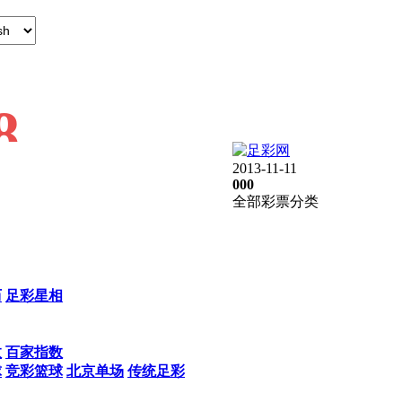
2013-11-11
0
0
0
全部彩票分类
历
足彩星相
数
百家指数
球
竞彩篮球
北京单场
传统足彩