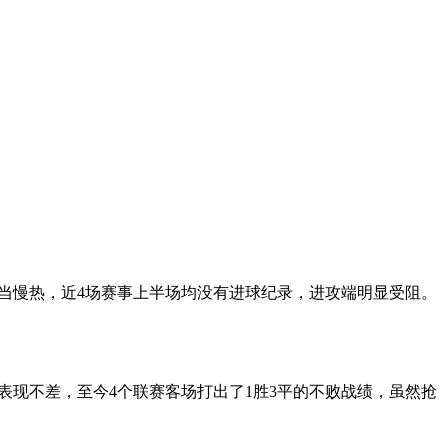
相当慢热，近4场赛事上半场均没有进球纪录，进攻端明显受阻。
表现不差，至今4个联赛客场打出了1胜3平的不败战绩，虽然抢