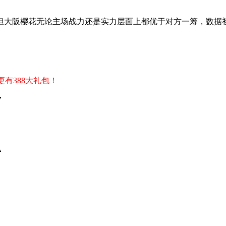
大阪樱花无论主场战力还是实力层面上都优于对方一筹，数据初始
更有388大礼包！