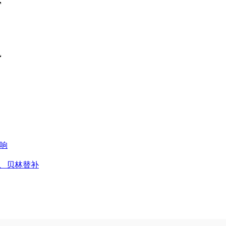
双响
、贝林替补