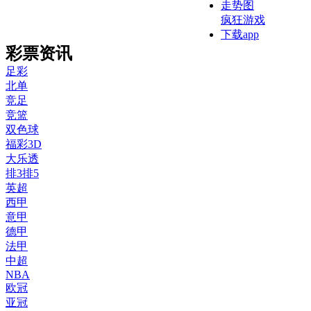
走势图
疯狂游戏
下载app
彩票资讯
足彩
北单
竞足
竞篮
双色球
福彩3D
大乐透
排3排5
英超
西甲
意甲
德甲
法甲
中超
NBA
欧冠
亚冠