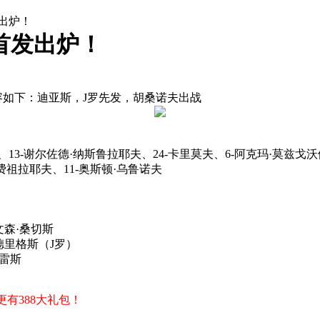
发出炉！
首发出炉！
容如下：迪亚斯，J罗先发，胡桑诺夫出战
13-谢尔佐德·纳斯鲁拉耶夫、24-卡里莫夫、6-阿克玛·莫兹戈沃
-费祖拉耶夫、11-奥斯顿·乌鲁诺夫
文森·桑切斯
罗德里格斯（J罗）
亚雷斯
更有388大礼包！