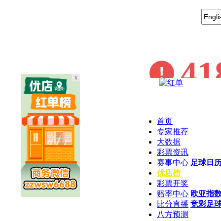
x
x
首页
专家推荐
大数据
彩票资讯
赛事中心
足球日
优店榜
彩票开奖
赔率中心
欧亚指
比分直播
竞彩足
八方预测