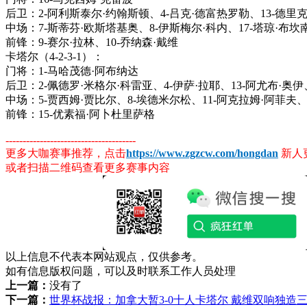
后卫：2-阿利斯泰尔·约翰斯顿、4-吕克·德富热罗勒、13-德里克
中场：7-斯蒂芬·欧斯塔基奥、8-伊斯梅尔·科内、17-塔琼·布坎
前锋：9-赛尔·拉林、10-乔纳森·戴维
卡塔尔（4-2-3-1）：
门将：1-马哈茂德·阿布纳达
后卫：2-佩德罗·米格尔·科雷亚、4-伊萨·拉耶、13-阿尤布·奥伊
中场：5-贾西姆·贾比尔、8-埃德米尔松、11-阿克拉姆·阿菲夫、
前锋：15-优素福·阿卜杜里萨格
--------------------------------------
更多大咖赛事推荐，点击
https://www.zgzcw.com/hongdan
新人
或者扫描二维码查看更多赛事内容
以上信息不代表本网站观点，仅供参考。
如有信息版权问题，可以及时联系工作人员处理
上一篇：
没有了
下一篇：
世界杯战报：加拿大暂3-0十人卡塔尔 戴维双响独造