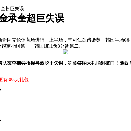
承奎超巨失误
 金承奎超巨失误
在墨西哥阿克伦体育场进行。上半场，李刚仁踩踏染黄，韩国半场
分锁定小组第一，韩国1胜1负3分暂第二。
与队友李期奕相撞导致脱手失误，罗莫笑纳大礼捅射破门！墨西哥1
更有388大礼包！