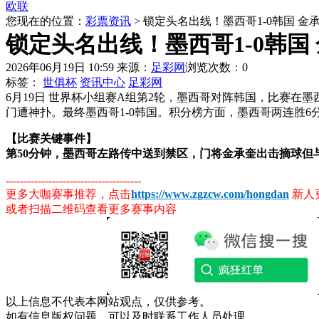
欧联
您现在的位置：
彩票资讯
> 锁定头名出线！墨西哥1-0韩国 金
锁定头名出线！墨西哥1-0韩国
2026年06月19日 10:59
来源：
足彩网
浏览次数：0
标签：
世俱杯
资讯中心
足彩网
6月19日 世界杯小组赛A组第2轮，墨西哥对阵韩国，比赛
门遭神扑。最终墨西哥1-0韩国。积分榜方面，墨西哥两连胜6
【比赛关键事件】
第50分钟，墨西哥左路传中送到禁区，门将金承奎出击摘球但
--------------------------------------
更多大咖赛事推荐，点击
https://www.zgzcw.com/hongdan
新人
或者扫描二维码查看更多赛事内容
以上信息不代表本网站观点，仅供参考。
如有信息版权问题，可以及时联系工作人员处理