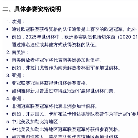
二、具体参赛资格说明
欧洲：
通过欧冠联赛获得资格的队伍通常是上赛季的欧冠冠军。此外
例如，2025年世俱杯中，欧洲参赛队伍包括切尔西（2020-
通过排名途径或其他方式获得资格的队伍。
南美洲：
南美解放者杯冠军将代表南美洲参加世俱杯。
例如，弗拉门戈曾作为南美解放者杯冠军参加世俱杯。
亚洲：
亚冠联赛冠军将获得世俱杯参赛资格。
如利雅得新月曾通过夺得亚冠冠军赢得世俱杯门票。
非洲：
非洲冠军联赛冠军将代表非洲参加世俱杯。
例如，开罗国民、卡萨布兰卡维达德等队都曾作为非洲冠军参
中北美及加勒比海地区：
中北美及加勒比海地区冠军联赛冠军将获得参赛资格。
如西雅图海湾人、莱昂等队曾代表该地区参加世俱杯。