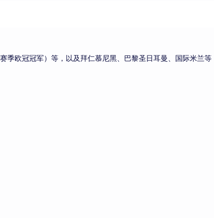
2-23赛季欧冠冠军）等，以及拜仁慕尼黑、巴黎圣日耳曼、国际米兰等