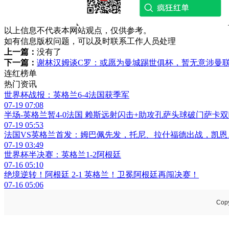
以上信息不代表本网站观点，仅供参考。
如有信息版权问题，可以及时联系工作人员处理
上一篇：
没有了
下一篇：
谢林汉姆谈C罗：或愿为曼城踢世俱杯，暂无意涉曼
连红榜单
热门资讯
世界杯战报：英格兰6-4法国获季军
07-19 07:08
半场-英格兰暂4-0法国 赖斯远射闪击+助攻孔萨头球破门萨卡
07-19 05:53
法国VS英格兰首发：姆巴佩先发，托尼、拉什福德出战，凯恩
07-19 03:49
世界杯半决赛：英格兰1-2阿根廷
07-16 05:10
绝境逆转！阿根廷 2-1 英格兰！卫冕阿根廷再闯决赛！
07-16 05:06
Cop