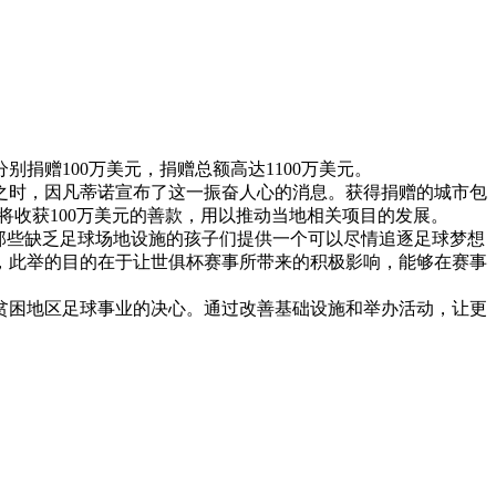
捐赠100万美元，捐赠总额高达1100万美元。
月之时，因凡蒂诺宣布了这一振奋人心的消息。获得捐赠的城市包
收获100万美元的善款，用以推动当地相关项目的发展。
那些缺乏足球场地设施的孩子们提供一个可以尽情追逐足球梦想
，此举的目的在于让世俱杯赛事所带来的积极影响，能够在赛事
贫困地区足球事业的决心。通过改善基础设施和举办活动，让更
。