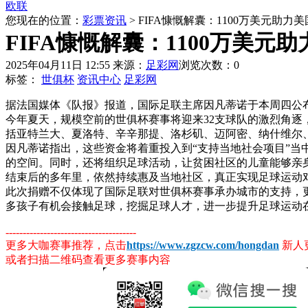
欧联
您现在的位置：
彩票资讯
> FIFA慷慨解囊：1100万美元助
FIFA慷慨解囊：1100万美
2025年04月11日 12:55
来源：
足彩网
浏览次数：0
标签：
世俱杯
资讯中心
足彩网
据法国媒体《队报》报道，国际足联主席因凡蒂诺于本周四公布一
今年夏天，规模空前的世俱杯赛事将迎来32支球队的激烈角逐
括亚特兰大、夏洛特、辛辛那提、洛杉矶、迈阿密、纳什维尔、
因凡蒂诺指出，这些资金将着重投入到“支持当地社会项目”
的空间。同时，还将组织足球活动，让贫困社区的儿童能够亲
结束后的多年里，依然持续惠及当地社区，真正实现足球运动
此次捐赠不仅体现了国际足联对世俱杯赛事承办城市的支持，
多孩子有机会接触足球，挖掘足球人才，进一步提升足球运动
--------------------------------------
更多大咖赛事推荐，点击
https://www.zgzcw.com/hongdan
新人
或者扫描二维码查看更多赛事内容