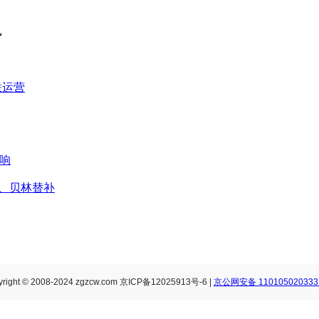
联运营
双响
、贝林替补
yright © 2008-2024 zgzcw.com 京ICP备12025913号-6 |
京公网安备 11010502033