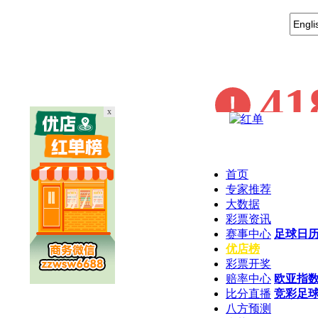
x
首页
专家推荐
大数据
彩票资讯
赛事中心
足球日
优店榜
彩票开奖
赔率中心
欧亚指
比分直播
竞彩足
八方预测