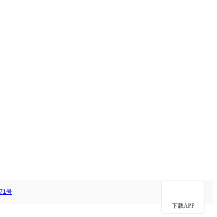
371号
下载APP