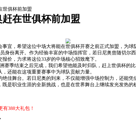
在世俱杯前加盟
奥赶在世俱杯前加盟
会事宜，希望这位中场大将能在世俱杯开赛之前正式加盟，为球
球员身份离开。作为经验丰富的中场指挥官，若日尼奥曾随切尔
报价，力求将这位33岁的中场核心招致麾下。
洲赛季结束之后完成，我们希望他能及时归队，赶上世俱杯的比赛
队，还能在这项重要赛事中为球队贡献力量。
的绝佳舞台。若日尼奥的到来，不仅能增强中场控制力，还能凭
，既是职业生涯的全新挑战，也是在世界舞台上继续发光发热的
更有388大礼包！