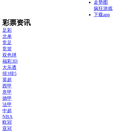
走势图
疯狂游戏
下载app
彩票资讯
足彩
北单
竞足
竞篮
双色球
福彩3D
大乐透
排3排5
英超
西甲
意甲
德甲
法甲
中超
NBA
欧冠
亚冠