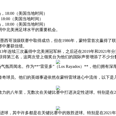
场，18:00（美国当地时间）
18:00（美国当地时间）
场，18:00（美国当地时间）
明中北美洲足球水平的重要机会。
即在墨西哥顶级联赛中取得成功，但在1986年，蒙特雷首次赢得
赛中屡获佳绩。
013年连续三次赢得中北美洲冠军杯，之后还在2019年和202
年两度获得第三名，这两次登上领奖台为他们的国际声誉增添了不少分
而闻名。作为**“雷亚多”（Los Rayados）**，他们拥
传奇球员。他们的英雄事迹依然在蒙特雷球迷心中流传，以下是
的八年里，无数次在关键比赛中打进决定性进球。特别是在201
个进球，其中许多都是在关键比赛中的致胜进球。特别是在202