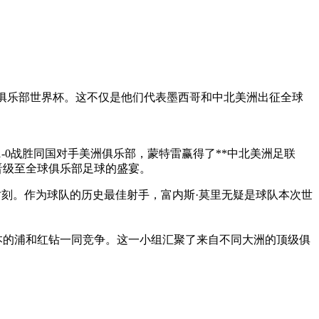
A俱乐部世界杯。这不仅是他们代表墨西哥和中北美洲出征全球
1-0战胜同国对手美洲俱乐部，蒙特雷赢得了**中北美洲足联
功晋级至全球俱乐部足球的盛宴。
时刻。作为球队的历史最佳射手，富内斯·莫里无疑是球队本次世
日本的浦和红钻一同竞争。这一小组汇聚了来自不同大洲的顶级俱