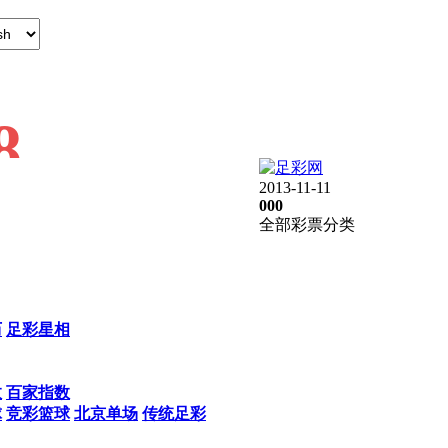
2013-11-11
0
0
0
全部彩票分类
历
足彩星相
数
百家指数
球
竞彩篮球
北京单场
传统足彩