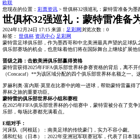
欧联
您现在的位置：
彩票资讯
> 世俱杯32强巡礼：蒙特雷准备为
世俱杯32强巡礼：蒙特雷准备
2024年12月24日 17:15
来源：
足彩网
浏览次数：0
标签：
世俱杯
资讯中心
足彩网
蒙特雷足球俱乐部，作为墨西哥和中北美洲最具声望的足球队之
俱乐部赛场的机会，也意味着他们将在国际舞台上继续扩展他
晋级之路：击败美洲俱乐部赢得资格
蒙特雷获得2025年FIFA俱乐部世界杯参赛资格的背后，离不
（Concacaf）**为该区域分配的四个俱乐部世界杯名额
罗赫利奥·富内斯·莫里在比赛中的唯一进球，帮助蒙特雷赢得
界杯之旅的重要功臣。
蒙特雷的俱乐部世界杯小组和赛程
在2025年FIFA俱乐部世界杯的小组赛中，蒙特雷被分在
乐部，每场比赛都充满看点。
E组对手：
河床队（阿根廷）：南美足球的传统豪门，实力不容小觑。
浦和红钻（日本）：2022年亚洲冠军联赛冠军，代表了日本顶