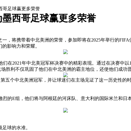
墨西哥足球赢更多荣誉
为墨西哥足球赢更多荣誉
一，将携带着中北美洲的荣誉，参加即将在2025年举行的FIF
们的影响力和荣耀。
开他们在2021年中北美冠军杯决赛中的精彩表现。通过在决赛中以
之一。这场胜利不仅巩固了他们在中北美洲的霸主地位，还使他们成
了第五个中北美洲冠军，并让球迷们在主场见证了这一历史性的
了竞争激烈的E组，他们将与阿根廷的河床队、意大利的国际米兰和
级足球的水准。