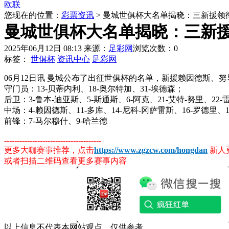
欧联
您现在的位置：
彩票资讯
> 曼城世俱杯大名单揭晓：三新援领
曼城世俱杯大名单揭晓：三新援
2025年06月12日 08:13
来源：
足彩网
浏览次数：0
标签：
世俱杯
资讯中心
足彩网
06月12日讯 曼城公布了出征世俱杯的名单，新援赖因德斯、
守门员：13-贝蒂内利、18-奥尔特加、31-埃德森；
后卫：3-鲁本-迪亚斯、5-斯通斯、6-阿克、21-艾特-努里、22-
中场：4-赖因德斯、11-多库、14-尼科-冈萨雷斯、16-罗德里、1
前锋：7-马尔穆什、9-哈兰德
--------------------------------------
更多大咖赛事推荐，点击
https://www.zgzcw.com/hongdan
新人
或者扫描二维码查看更多赛事内容
以上信息不代表本网站观点，仅供参考。