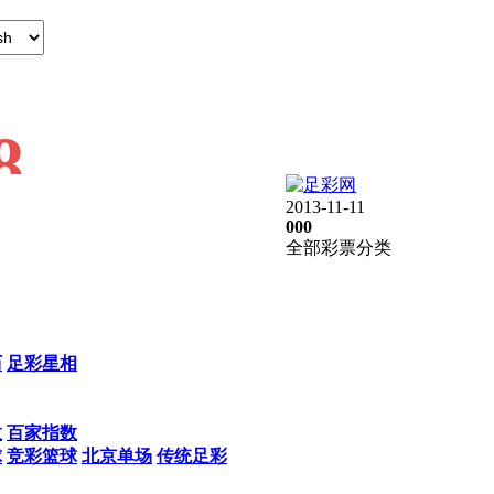
2013-11-11
0
0
0
全部彩票分类
历
足彩星相
数
百家指数
球
竞彩篮球
北京单场
传统足彩