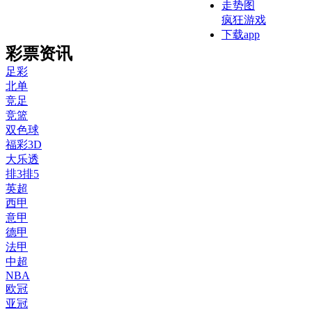
走势图
疯狂游戏
下载app
彩票资讯
足彩
北单
竞足
竞篮
双色球
福彩3D
大乐透
排3排5
英超
西甲
意甲
德甲
法甲
中超
NBA
欧冠
亚冠