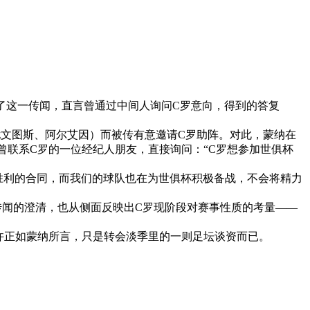
回应了这一传闻，直言曾通过中间人询问C罗意向，得到的答复
尤文图斯、阿尔艾因）而被传有意邀请C罗助阵。对此，蒙纳在
曾联系C罗的一位经纪人朋友，直接询问：“C罗想参加世俱杯
胜利的合同，而我们的球队也在为世俱杯积极备战，不会将精力
传闻的澄清，也从侧面反映出C罗现阶段对赛事性质的考量——
或许正如蒙纳所言，只是转会淡季里的一则足坛谈资而已。