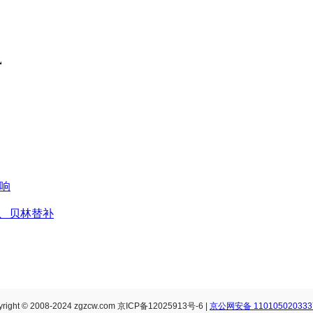
双响
、贝林替补
yright © 2008-2024 zgzcw.com 京ICP备12025913号-6 |
京公网安备 11010502033