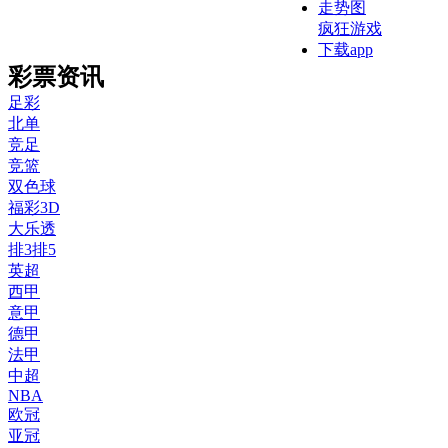
走势图
疯狂游戏
下载app
彩票资讯
足彩
北单
竞足
竞篮
双色球
福彩3D
大乐透
排3排5
英超
西甲
意甲
德甲
法甲
中超
NBA
欧冠
亚冠