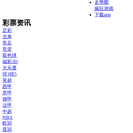
走势图
疯狂游戏
下载app
彩票资讯
足彩
北单
竞足
竞篮
双色球
福彩3D
大乐透
排3排5
英超
西甲
意甲
德甲
法甲
中超
NBA
欧冠
亚冠