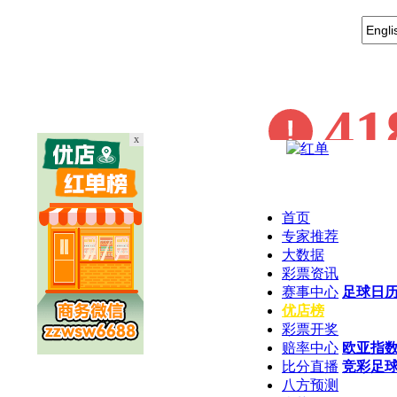
x
首页
专家推荐
大数据
彩票资讯
赛事中心
足球日
优店榜
彩票开奖
赔率中心
欧亚指
比分直播
竞彩足
八方预测