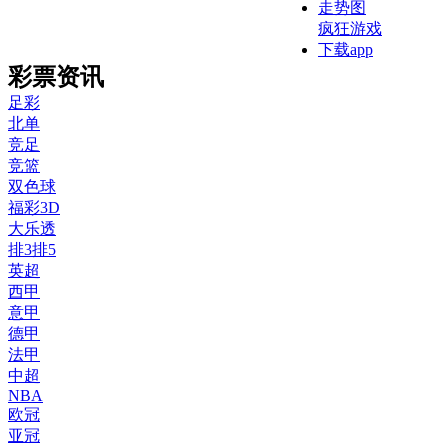
走势图
疯狂游戏
下载app
彩票资讯
足彩
北单
竞足
竞篮
双色球
福彩3D
大乐透
排3排5
英超
西甲
意甲
德甲
法甲
中超
NBA
欧冠
亚冠