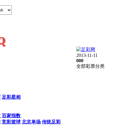
2013-11-11
0
0
0
全部彩票分类
历
足彩星相
数
百家指数
球
竞彩篮球
北京单场
传统足彩