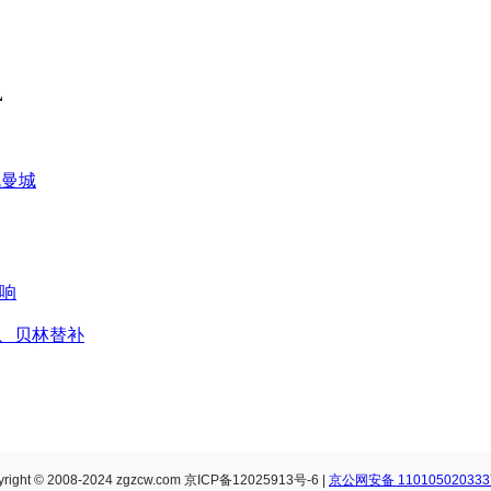
战曼城
双响
、贝林替补
yright © 2008-2024 zgzcw.com 京ICP备12025913号-6 |
京公网安备 11010502033