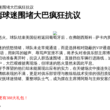
迷围堵大巴疯狂抗议
端球迷围堵大巴疯狂抗议
火。球队结束美国征程返回葡萄牙后，在弗朗西斯科 - 萨卡
球迷的愤怒情绪，球队未走常规通道，而是选择相对隐蔽的VIP
的标语，用刺耳的嘘声、辱骂声宣泄不满，将矛头对准俱乐部主席
启动准备离开时，抗议人群迅速围堵，直接挡住车辆行进路线，
中，大巴艰难驶离现场，但球迷的怒火显然未因此平息。
寄予厚望的他们却未能展现出应有的实力，在关键场次中接连失
糟糕表现的不满，更是对俱乐部管理与教练组战术安排的强烈质
安抚球迷情绪、重整球队士气，成为摆在主席博阿斯与主帅安塞
更有388大礼包！