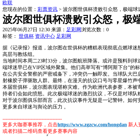
欧联
您现在的位置：
彩票资讯
> 波尔图世俱杯溃败引众怒，极端球
波尔图世俱杯溃败引众怒，极
2025年06月27日 12:30
来源：
足彩网
浏览次数：0
标签：
世俱杯
资讯中心
足彩网
据《记录报》报道，波尔图在世俱杯的糟糕表现彻底点燃球迷怒
高层与教练组。
当地时间本周二23时33分，波尔图航班降落。或许是预料到
端球迷早已在VIP区域外聚集。他们高举写有“博阿斯下台”
在公共安全警察的严密戒备下，冲突仍一触即发。当球队大巴
射橡胶子弹驱散人群。最终，在漫天的抗议口号与零星爆竹声
本届世俱杯，波尔图表现堪称灾难。作为欧洲代表参赛，本被
持者们会如此愤怒。此次极端球迷的激烈抗议，不仅是对球队
对于波尔图俱乐部而言，此次抗议事件无疑是一记警钟。如何
更多来自球迷与舆论的压力 。
--------------------------------------
更多大咖赛事推荐，点击
https://www.zgzcw.com/hongdan
新人
或者扫描二维码查看更多赛事内容