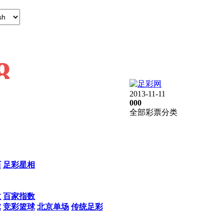
2013-11-11
0
0
0
全部彩票分类
历
足彩星相
数
百家指数
球
竞彩篮球
北京单场
传统足彩