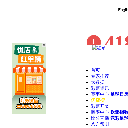
x
首页
专家推荐
大数据
彩票资讯
赛事中心
足球日
优店榜
彩票开奖
赔率中心
欧亚指
比分直播
竞彩足
八方预测