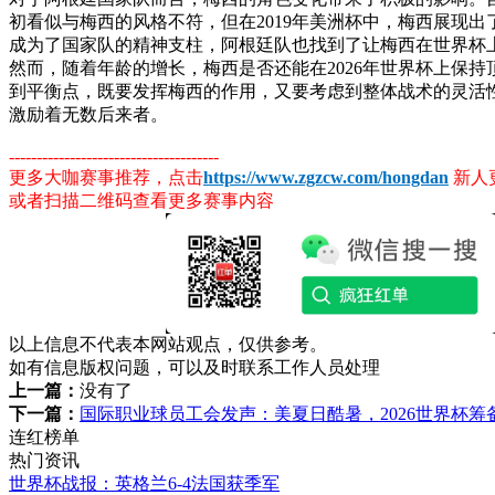
初看似与梅西的风格不符，但在2019年美洲杯中，梅西展现
成为了国家队的精神支柱，阿根廷队也找到了让梅西在世界杯
然而，随着年龄的增长，梅西是否还能在2026年世界杯上保
到平衡点，既要发挥梅西的作用，又要考虑到整体战术的灵活
激励着无数后来者。
--------------------------------------
更多大咖赛事推荐，点击
https://www.zgzcw.com/hongdan
新人
或者扫描二维码查看更多赛事内容
以上信息不代表本网站观点，仅供参考。
如有信息版权问题，可以及时联系工作人员处理
上一篇：
没有了
下一篇：
国际职业球员工会发声：美夏日酷暑，2026世界杯筹
连红榜单
热门资讯
世界杯战报：英格兰6-4法国获季军