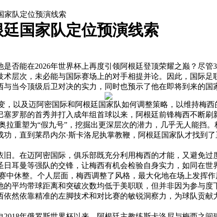
廷国家队定位预演线索
阿根廷国家队定位预演线索
是否能在2026年世界杯上再度引领阿根廷登顶荣耀之巅？尽管3
技术层次，未必能与国际赛场上的对手相提并论。因此，国际足
西与当今顶级后卫对决的实力，同时也预示了他在即将到来的国
入分析了梅西的角色演变，以及迈阿密国际和阿根廷国家队如何调整策略，以维
6日在巴塞罗那的首秀并打入成年组首球以来，阿根廷前锋梅西不断
奥拉重塑为“假九号”，挖掘出更深层次的潜力，几乎无人能挡
成功，直到莱昂内尔·斯卡洛尼执掌教鞭，阿根廷国家队才找到
力依旧。在迈阿密国际，俱乐部既充分利用梅西的才能，又避免过
圣日耳曼等强队的交锋，让梅西有机会检验自身实力，如同在世
比赛中休整。个人层面，梅西调整了风格，最大化地在场上发挥作
他的平均带球距离和突破次数均低于美职联，但并非因为参与度
西依然依靠精准的左脚技术和对比赛的敏锐洞察力，为球队贡献
2018年俄罗斯世界杯以来，阿根廷主教练斯卡洛尼与梅西之