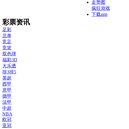
走势图
疯狂游戏
下载app
彩票资讯
足彩
北单
竞足
竞篮
双色球
福彩3D
大乐透
排3排5
英超
西甲
意甲
德甲
法甲
中超
NBA
欧冠
亚冠