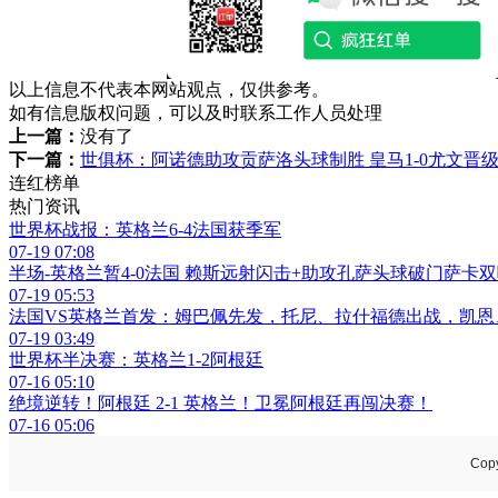
以上信息不代表本网站观点，仅供参考。
如有信息版权问题，可以及时联系工作人员处理
上一篇：
没有了
下一篇：
世俱杯：阿诺德助攻贡萨洛头球制胜 皇马1-0尤文晋
连红榜单
热门资讯
世界杯战报：英格兰6-4法国获季军
07-19 07:08
半场-英格兰暂4-0法国 赖斯远射闪击+助攻孔萨头球破门萨卡
07-19 05:53
法国VS英格兰首发：姆巴佩先发，托尼、拉什福德出战，凯恩
07-19 03:49
世界杯半决赛：英格兰1-2阿根廷
07-16 05:10
绝境逆转！阿根廷 2-1 英格兰！卫冕阿根廷再闯决赛！
07-16 05:06
Cop