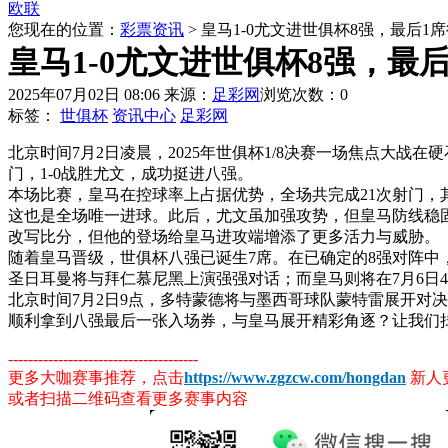
欧联
您现在的位置：
彩票资讯
> 皇马1-0尤文进世俱杯8强，最后
皇马1-0尤文进世俱杯8强，最
2025年07月02日 08:06
来源：
足彩网
浏览次数：0
标签：
世俱杯
资讯中心
足彩网
北京时间7月2日凌晨，2025年世俱杯1/8决赛一场焦点大
门，1-0战胜尤文，成功挺进八强。
本场比赛，皇马在控球率上占据优势，全场共完成21次射门，
这也是全场唯一进球。此后，尤文虽加强攻势，但皇马防线稳固
改写比分，但他的登场给皇马进攻端增添了更多活力与威胁。
随着皇马晋级，世俱杯八强已诞生7席。在已确定的8强对阵中，
圣日耳曼将与拜仁慕尼黑上演强强对话；而皇马则将在7月6日
北京时间7月2日9点，多特蒙德将与墨西哥球队蒙特雷展开对
顺利拿到八强最后一张入场券，与皇马展开精彩角逐？让我们
--------------------------------------
更多大咖赛事推荐，点击
https://www.zgzcw.com/hongdan
新人
或者扫描二维码查看更多赛事内容