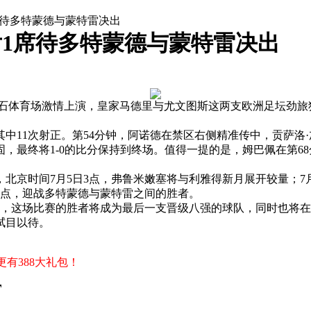
1席待多特蒙德与蒙特雷决出
后1席待多特蒙德与蒙特雷决出
战在硬石体育场激情上演，皇家马德里与尤文图斯这两支欧洲足坛劲
其中11次射正。第54分钟，阿诺德在禁区右侧精准传中，贡萨
，最终将1-0的比分保持到终场。值得一提的是，姆巴佩在第6
北京时间7月5日3点，弗鲁米嫩塞将与利雅得新月展开较量；7月
4点，迎战多特蒙德与蒙特雷之间的胜者。
决，这场比赛的胜者将成为最后一支晋级八强的球队，同时也将在
拭目以待。
更有388大礼包！