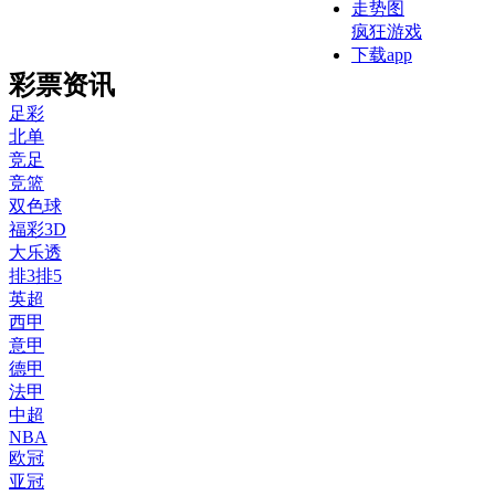
走势图
疯狂游戏
下载app
彩票资讯
足彩
北单
竞足
竞篮
双色球
福彩3D
大乐透
排3排5
英超
西甲
意甲
德甲
法甲
中超
NBA
欧冠
亚冠