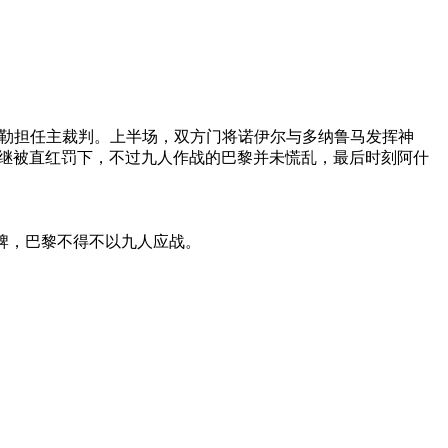
-泰勒担任主裁判。上半场，双方门将诺伊尔与多纳鲁马发挥神
相继被直红罚下，不过九人作战的巴黎并未慌乱，最后时刻阿什
红牌，巴黎不得不以九人应战。