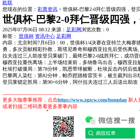
欧联
您现在的位置：
彩票资讯
> 世俱杯-巴黎2-0拜仁晋级四强，
世俱杯-巴黎2-0拜仁晋级四强
2025年07月06日 08:12
来源：
足彩网
浏览次数：0
标签：
世俱杯
资讯中心
足彩网
内容：北京时间7月6日0：00，世俱杯1/4决赛在亚特兰大
勇，多次贡献精彩扑救，斯塔尼希奇和穆西亚拉先后受伤离场
拉夫连过三人助攻登贝莱破门，最终巴黎2-0战胜拜仁，成功
穆西亚拉重伤离场：上半场结束前，多纳鲁马出击，穆西亚拉
杜埃打破僵局：第78分钟，凯恩带球被断，杜埃反击内切后低射
巴黎两人染红：第82分钟，帕乔蹬踏格雷茨卡，被主裁判出示
登贝莱锁定胜局：第90+6分钟，阿什拉夫连过三人后送出助攻
--------------------------------------
更多大咖赛事推荐，点击
https://www.zgzcw.com/hongdan
新人
或者扫描二维码查看更多赛事内容