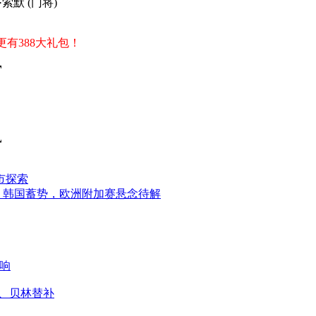
索默 (门将)
更有388大礼包！
市探索
归，韩国蓄势，欧洲附加赛悬念待解
双响
、贝林替补