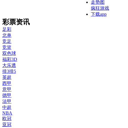
走势图
疯狂游戏
下载app
彩票资讯
足彩
北单
竞足
竞篮
双色球
福彩3D
大乐透
排3排5
英超
西甲
意甲
德甲
法甲
中超
NBA
欧冠
亚冠