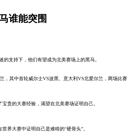
黑马谁能突围
迷的支持下，他们有望成为北美赛场上的黑马。
尔兰，其中首轮威尔士VS波黑、意大利VS北爱尔兰，两场比赛
了宝贵的大赛经验，渴望在北美赛场证明自己。
世界大赛中证明自己是难啃的“硬骨头”。