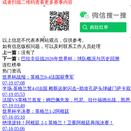
或者扫描二维码查看更多赛事内容
以上信息不代表本网站观点，仅供参考。
如有信息版权问题，可以及时联系工作人员处理
上一篇：
没有了
下一篇：
巴拉圭征战2026年世界杯：球队概况与历史回溯
连红榜单
热门资讯
世界杯战报：英格兰6-4法国获季军
07-19 07:08
半场-英格兰暂4-0法国 赖斯远射闪击+助攻孔萨头球破门萨卡
07-19 05:53
法国VS英格兰首发：姆巴佩先发，托尼、拉什福德出战，凯恩
07-19 03:49
世界杯半决赛：英格兰1-2阿根廷
07-16 05:10
绝境逆转！阿根廷 2-1 英格兰！卫冕阿根廷再闯决赛！
07-16 05:06