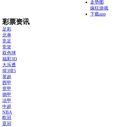
走势图
疯狂游戏
下载app
彩票资讯
足彩
北单
竞足
竞篮
双色球
福彩3D
大乐透
排3排5
英超
西甲
意甲
德甲
法甲
中超
NBA
欧冠
亚冠