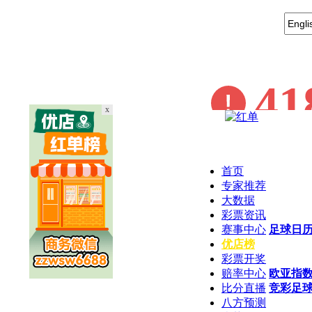
x
首页
专家推荐
大数据
彩票资讯
赛事中心
足球日
优店榜
彩票开奖
赔率中心
欧亚指
比分直播
竞彩足
八方预测