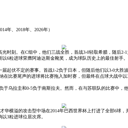
14年、2018年、2026年）
光时刻。在C组中，他们三战全胜，首战3-0轻取希腊，随后2-1力
斯以6粒进球荣膺阿迪达斯金靴奖，成为球队历史上的最佳射手。
一届起伏不定的赛事。首战1-2负于日本，但随后他们以3-0大胜
纳在比赛尾声的进球将比赛拖入加时赛，但最终在点球大战中以3
-2负于乌拉圭和0-5负于南斯拉夫。然而，在与苏联队的比赛中，
才华横溢的攻击型中场在2014年巴西世界杯上打进了全部6球
纳以3粒进球位居次席。