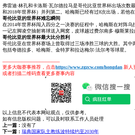
弗雷迪·林孔和卡洛斯·瓦尔德拉马是哥伦比亚世界杯出场次数最多的
和2018年世界杯）并列第二。哈梅斯已经有过8次出场，若他在
哥伦比亚的世界杯难忘瞬间
在2014年世界杯闯入四分之一决赛的征程中，哈梅斯在对阵
一记左脚凌空抽射将球送入网窝，皮球越过费尔南多·穆斯莱拉
哥伦比亚的世界杯最大比分胜利
哥伦比亚在世界杯赛场上曾取得过三场净胜三球的大胜。其中两场
包括夸德拉多、哈梅斯、金特罗和拉达梅尔·法尔考等球星。
--------------------------------------
更多大咖赛事推荐，点击
https://www.zgzcw.com/hongdan
新人
或者扫描二维码查看更多赛事内容
以上信息不代表本网站观点，仅供参考。
如有信息版权问题，可以及时联系工作人员处理
上一篇：
没有了
下一篇：
瑞典国家队主教练波特续约至2030年