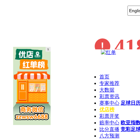
x
首页
专家推荐
大数据
彩票资讯
赛事中心
足球日
优店榜
彩票开奖
赔率中心
欧亚指
比分直播
竞彩足
八方预测