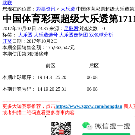
欧联
您现在的位置：
彩票资讯
>
大乐透
中国体育彩票超级大乐透第1
中国体育彩票超级大乐透第171
2017年10月02日 23:35
来源：
足彩网
浏览次数：0
标签：
大乐透
大乐透选号
大乐透走势图
双色球分析
开奖
日期：2017年10月2日
本期全国销售金额：175,963,547元
本期使用第3套摇奖球
前区 后区
本期出球顺序： 19 14 31 25 20 06 08
本期开奖号码： 14 19 20 25 31 06 08
--------------------------------------
更多大咖赛事推荐，点击
https://www.zgzcw.com/hongdan
新人
或者扫描二维码查看更多赛事内容