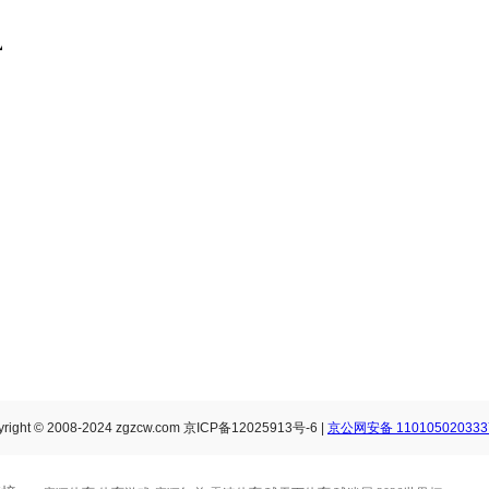
yright © 2008-2024 zgzcw.com 京ICP备12025913号-6 |
京公网安备 11010502033