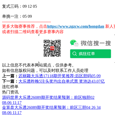
复式三码：09 12 05
单挑一注：05 09
--------------------------------------
更多大咖赛事推荐，点击
https://www.zgzcw.com/hongdan
新人
或者扫描二维码查看更多赛事内容
以上信息不代表本网站观点，仅供参考。
如有信息版权问题，可以及时联系工作人员处理
上一篇：
迟丽颖大乐透17118期开奖推荐:后区胆码05 09
下一篇：
大乐透昨晚5注头奖均出自单式票 奖池达43.07亿
连红榜单
热门资讯
源码世界大乐透26089期开奖结果预测：前区独胆02
08-06 11:17
金算盘大乐透26089期开奖结果预测：前区三胆04 26 34
08-06 11:17