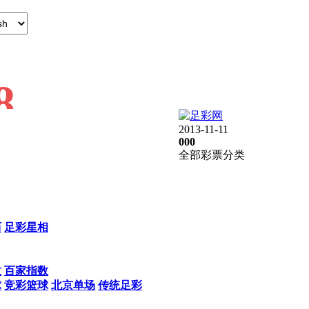
2013-11-11
0
0
0
全部彩票分类
历
足彩星相
数
百家指数
球
竞彩篮球
北京单场
传统足彩