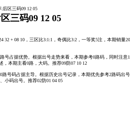
后区三码09 12 05
三码09 12 05
24 32 + 08 10，三区比3:1:1，奇偶比3:2，一等奖5注，本期销量207
前该位2路号占据优势。根据出号走势来看，本期参考0路码，同时注意
本期主看0路，大码。推荐09防07 10 12
前该位0路号码占据主导。根据历史出号记录，本期优先参考2路码出号
出号。推荐02防01 04 05