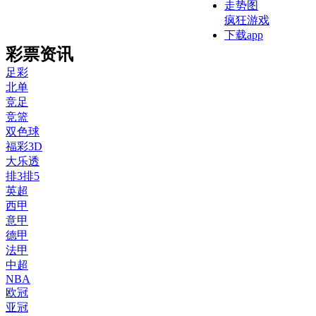
走势图
疯狂游戏
下载app
彩票资讯
足彩
北单
竞足
竞篮
双色球
福彩3D
大乐透
排3排5
英超
西甲
意甲
德甲
法甲
中超
NBA
欧冠
亚冠