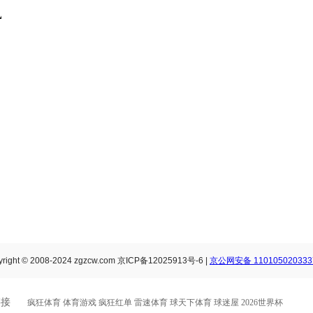
yright © 2008-2024 zgzcw.com 京ICP备12025913号-6 |
京公网安备 11010502033
链接
疯狂体育
体育游戏
疯狂红单
雷速体育
球天下体育
球迷屋
2026世界杯