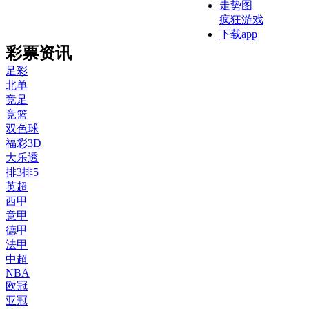
走势图
疯狂游戏
下载app
彩票资讯
足彩
北单
竞足
竞篮
双色球
福彩3D
大乐透
排3排5
英超
西甲
意甲
德甲
法甲
中超
NBA
欧冠
亚冠