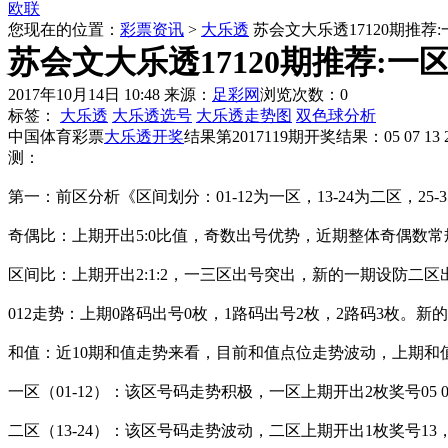
欧联
您现在的位置：
彩票资讯
>
大乐透
苏会文大乐透17120期推荐:一区
苏会文大乐透17120期推荐:一区胆码
2017年10月14日 10:48
来源：
足彩网
浏览次数：0
标签：
大乐透
大乐透选号
大乐透走势图
双色球分析
中国体育彩票
大乐透
开奖
结果第2017119期开奖结果：05 07 13 
测：
第一：前区分析《区间划分：01-12为一区，13-24为二区，25-
奇偶比：上期开出5:0比值，奇数出号优势，近期整体奇偶数常规
区间比：上期开出2:1:2，一三区出号突出，新的一期设防二区
012走势：上期0路码出号0枚，1路码出号2枚，2路码3枚。新的一
和值：近10期和值走势来看，目前和值点位走势波动，上期和值
一区（01-12）：该区号码走势积极，一区上期开出2枚奖号05 
二区（13-24）：该区号码走势波动，二区上期开出1枚奖号13，出