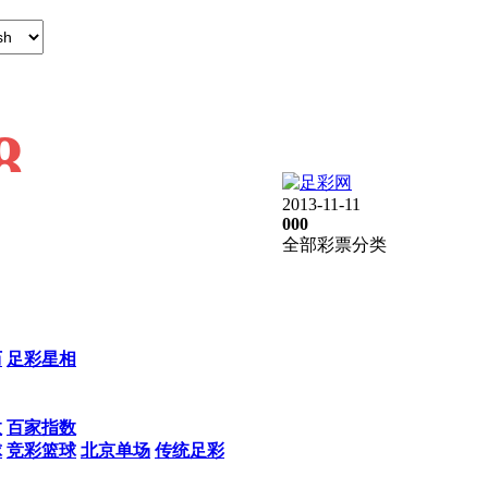
2013-11-11
0
0
0
全部彩票分类
历
足彩星相
数
百家指数
球
竞彩篮球
北京单场
传统足彩