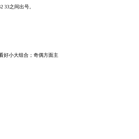
2 33之间出号。
面看好小大组合；奇偶方面主