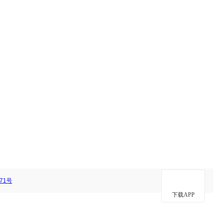
371号
下载APP