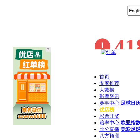
x
首页
专家推荐
大数据
彩票资讯
赛事中心
足球日
优店榜
彩票开奖
赔率中心
欧亚指
比分直播
竞彩足
八方预测