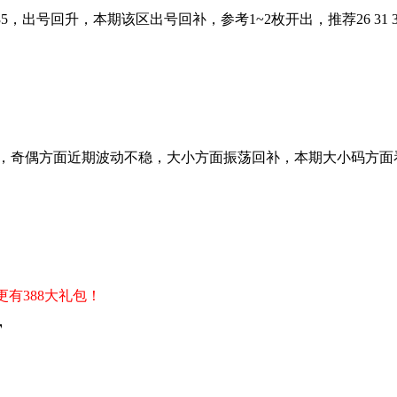
5，出号回升，本期该区出号回补，参考1~2枚开出，推荐26 31 3
》
来看，奇偶方面近期波动不稳，大小方面振荡回补，本期大小码方
更有388大礼包！