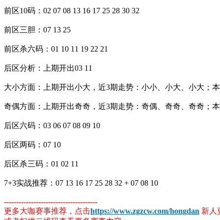
前区10码：02 07 08 13 16 17 25 28 30 32
前区三胆：07 13 25
前区杀六码：01 10 11 19 22 21
后区分析：上期开出03 11
大小方面：上期开出小大，近3期走势：小小、小大、小大；
奇偶方面：上期开出奇奇，近3期走势：奇偶、奇奇、奇奇；
后区六码：03 06 07 08 09 10
后区两码：07 10
后区杀三码：01 02 11
7+3实战推荐：07 13 16 17 25 28 32 + 07 08 10
--------------------------------------
更多大咖赛事推荐，点击
https://www.zgzcw.com/hongdan
新人