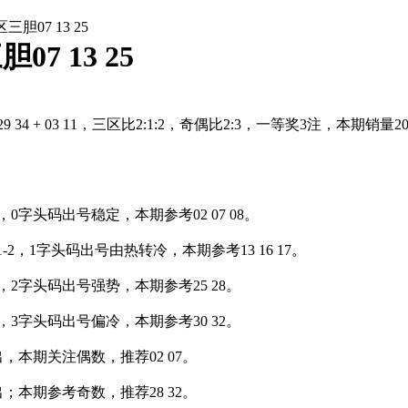
胆07 13 25
7 13 25
29 34 + 03 11，三区比2:1:2，奇偶比2:3，一等奖3注，本期销量204
，0字头码出号稳定，本期参考02 07 08。
1-2，1字头码出号由热转冷，本期参考13 16 17。
1，2字头码出号强势，本期参考25 28。
1，3字头码出号偏冷，本期参考30 32。
，本期关注偶数，推荐02 07。
；本期参考奇数，推荐28 32。