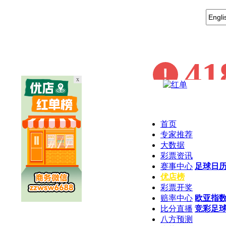
x
首页
专家推荐
大数据
彩票资讯
赛事中心
足球日
优店榜
彩票开奖
赔率中心
欧亚指
比分直播
竞彩足
八方预测