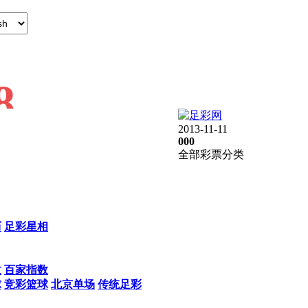
2013-11-11
0
0
0
全部彩票分类
历
足彩星相
数
百家指数
球
竞彩篮球
北京单场
传统足彩