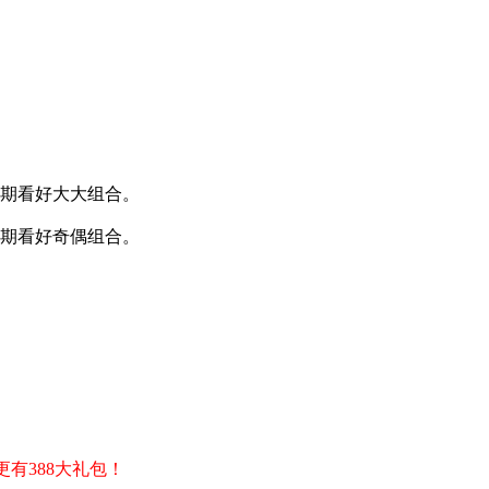
本期看好大大组合。
本期看好奇偶组合。
更有388大礼包！