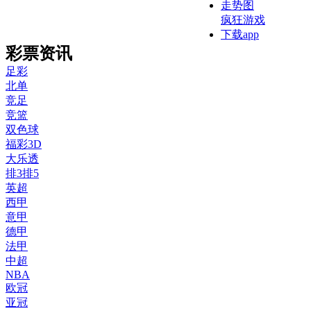
走势图
疯狂游戏
下载app
彩票资讯
足彩
北单
竞足
竞篮
双色球
福彩3D
大乐透
排3排5
英超
西甲
意甲
德甲
法甲
中超
NBA
欧冠
亚冠