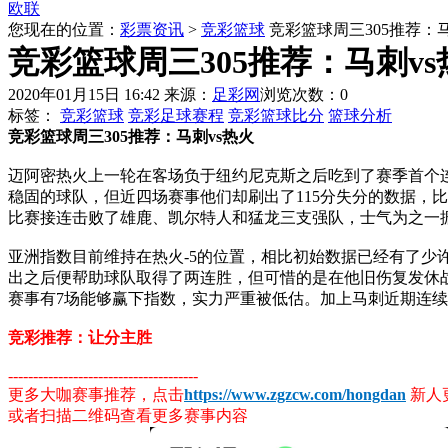
欧联
您现在的位置：
彩票资讯
>
竞彩篮球
竞彩篮球周三305推荐：马
竞彩篮球周三305推荐：马刺vs
2020年01月15日 16:42
来源：
足彩网
浏览次数：0
标签：
竞彩篮球
竞彩足球赛程
竞彩篮球比分
篮球分析
竞彩篮球周三305推荐：马刺vs热火
迈阿密热火上一轮在客场负于纽约尼克斯之后吃到了赛季首个
稳固的球队，但近四场赛事他们却刷出了115分失分的数据，
比赛接连击败了雄鹿、凯尔特人和猛龙三支强队，士气为之一振
亚洲指数目前维持在热火-5的位置，相比初始数据已经有了
出之后便帮助球队取得了两连胜，但可惜的是在他旧伤复发休
赛事有7场能够赢下指数，实力严重被低估。加上马刺近期连
竞彩推荐：让分主胜
--------------------------------------
更多大咖赛事推荐，点击
https://www.zgzcw.com/hongdan
新人
或者扫描二维码查看更多赛事内容