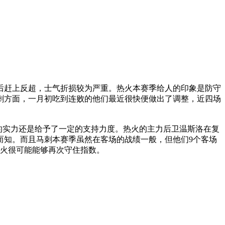
后赶上反超，士气折损较为严重。热火本赛季给人的印象是防守
马刺方面，一月初吃到连败的他们最近很快便做出了调整，近四场
的实力还是给予了一定的支持力度。热火的主力后卫温斯洛在复
而知。而且马刺本赛季虽然在客场的战绩一般，但他们9个客场
热火很可能能够再次守住指数。