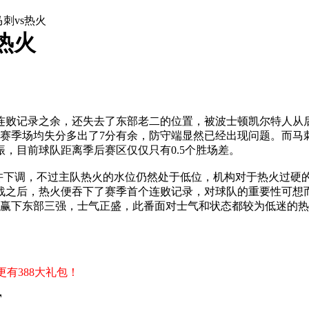
刺vs热火
热火
连败记录之余，还失去了东部老二的位置，被波士顿凯尔特人从
比赛季场均失分多出了7分有余，防守端显然已经出现问题。而
，目前球队距离季后赛区仅仅只有0.5个胜场差。
少许下调，不过主队热火的水位仍然处于低位，机构对于热火过硬
战之后，热火便吞下了赛季首个连败记录，对球队的重要性可想
续赢下东部三强，士气正盛，此番面对士气和状态都较为低迷的
更有388大礼包！