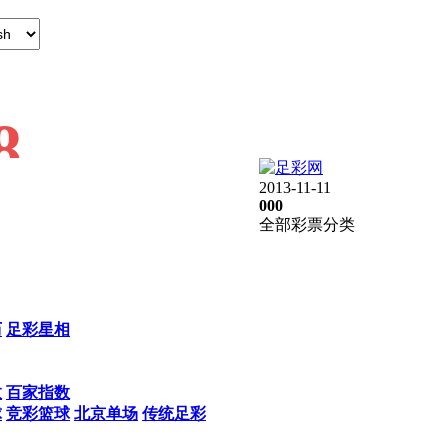
2013-11-11
0
0
0
全部彩票分类
历
足彩星相
数
百家指数
球
竞彩篮球
北京单场
传统足彩