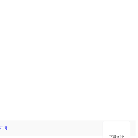
371号
下载APP