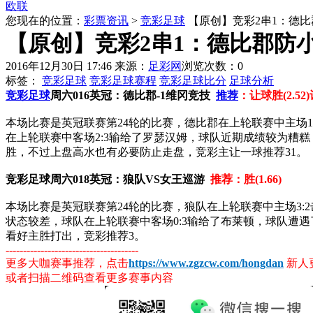
欧联
您现在的位置：
彩票资讯
>
竞彩足球
【原创】竞彩2串1：德比
【原创】竞彩2串1：德比郡防
2016年12月30日 17:46
来源：
足彩网
浏览次数：0
标签：
竞彩足球
竞彩足球赛程
竞彩足球比分
足球分析
竞彩足球
周六016英冠：德比郡-1维冈竞技
推荐
：让球胜(2.52)
本场比赛是英冠联赛第24轮的比赛，德比郡在上轮联赛中主场1
在上轮联赛中客场2:3输给了罗瑟汉姆，球队近期成绩较为糟
胜，不过上盘高水也有必要防止走盘，竞彩主让一球推荐31。
竞彩足球周六018英冠：狼队VS女王巡游
推荐：胜(1.66)
本场比赛是英冠联赛第24轮的比赛，狼队在上轮联赛中主场3
状态较差，球队在上轮联赛中客场0:3输给了布莱顿，球队遭
看好主胜打出，竞彩推荐3。
--------------------------------------
更多大咖赛事推荐，点击
https://www.zgzcw.com/hongdan
新人
或者扫描二维码查看更多赛事内容