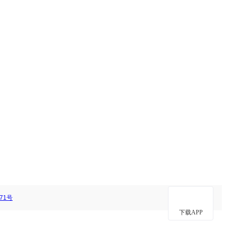
371号
下载APP