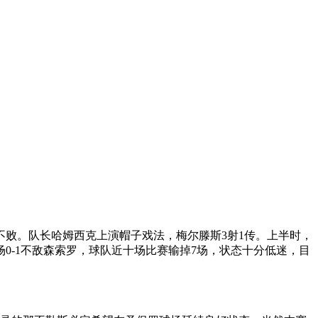
不败。队长哈姆西克上演帽子戏法，梅尔滕斯3射1传。上半时，
0-1不敌森索罗，球队近十场比赛输掉7场，状态十分低迷，目