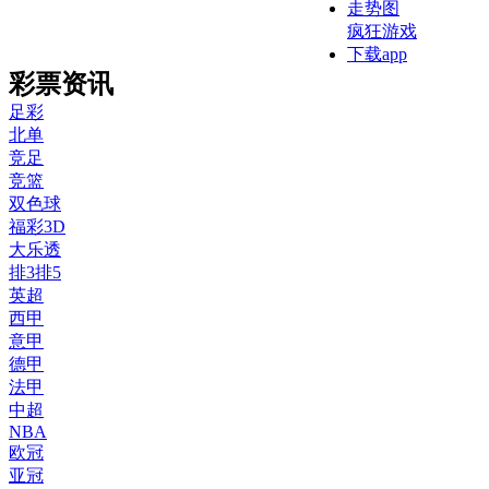
走势图
疯狂游戏
下载app
彩票资讯
足彩
北单
竞足
竞篮
双色球
福彩3D
大乐透
排3排5
英超
西甲
意甲
德甲
法甲
中超
NBA
欧冠
亚冠