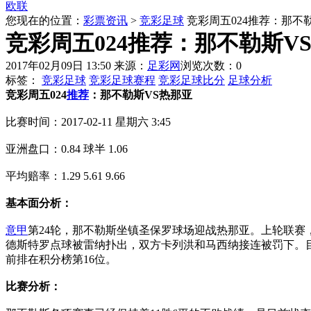
欧联
您现在的位置：
彩票资讯
>
竞彩足球
竞彩周五024推荐：那不
竞彩周五024推荐：那不勒斯V
2017年02月09日 13:50
来源：
足彩网
浏览次数：0
标签：
竞彩足球
竞彩足球赛程
竞彩足球比分
足球分析
竞彩周五024
推荐
：那不勒斯VS热那亚
比赛时间：2017-02-11 星期六 3:45
亚洲盘口：0.84 球半 1.06
平均赔率：1.29 5.61 9.66
基本面分析：
意甲
第24轮，那不勒斯坐镇圣保罗球场迎战热那亚。上轮联赛
德斯特罗点球被雷纳扑出，双方卡列洪和马西纳接连被罚下。目
前排在积分榜第16位。
比赛分析：