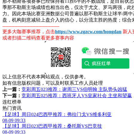
那不勒斯各项赛事已经保持着11胜6平的不败战绩，是目前状
季那不勒斯主场成绩也相当出色，仅次于尤文、罗马两强，此役
力。因此本场比赛亚洲数据公司普遍以那不勒斯主让球半/两
盘，机构刻意减轻上盘介入的信心，以分流主胜的热度；综合
--------------------------------------
更多大咖赛事推荐，点击
https://www.zgzcw.com/hongdan
新人
或者扫描二维码查看更多赛事内容
以上信息不代表本网站观点，仅供参考。
如有信息版权问题，可以及时联系工作人员处理
上一篇：
竞彩周五023推荐：谢周三VS伯明翰 主队势头凶猛
下一篇：
竞彩周五025推荐：西班牙人VS皇家社会 主坐和望赢
连红榜单
热门资讯
【足球】周日024巴西甲推荐：弗拉门戈VS维多利亚
08-09 09:33
【足球】周日023巴西甲推荐：桑托斯VS巴竞技
08-09 09:33