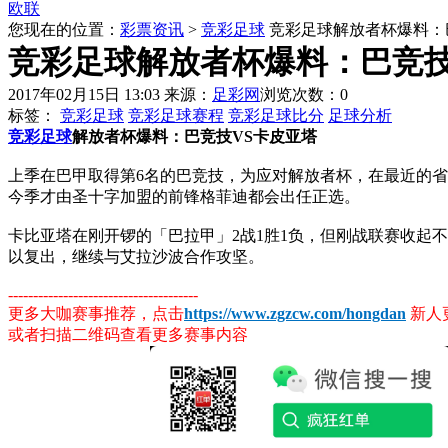
欧联
您现在的位置：
彩票资讯
>
竞彩足球
竞彩足球解放者杯爆料：
竞彩足球解放者杯爆料：巴竞技
2017年02月15日 13:03
来源：
足彩网
浏览次数：0
标签：
竞彩足球
竞彩足球赛程
竞彩足球比分
足球分析
竞彩足球
解放者杯爆料：巴竞技VS卡皮亚塔
上季在巴甲取得第6名的巴竞技，为应对解放者杯，在最近的
今季才由圣十字加盟的前锋格菲迪都会出任正选。
卡比亚塔在刚开锣的「巴拉甲」2战1胜1负，但刚战联赛收起
以复出，继续与艾拉沙波合作攻坚。
--------------------------------------
更多大咖赛事推荐，点击
https://www.zgzcw.com/hongdan
新人
或者扫描二维码查看更多赛事内容