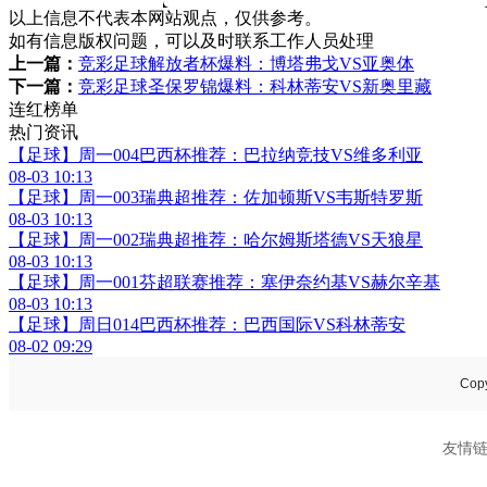
以上信息不代表本网站观点，仅供参考。
如有信息版权问题，可以及时联系工作人员处理
上一篇：
竞彩足球解放者杯爆料：博塔弗戈VS亚奥体
下一篇：
竞彩足球圣保罗锦爆料：科林蒂安VS新奥里藏
连红榜单
热门资讯
【足球】周一004巴西杯推荐：巴拉纳竞技VS维多利亚
08-03 10:13
【足球】周一003瑞典超推荐：佐加顿斯VS韦斯特罗斯
08-03 10:13
【足球】周一002瑞典超推荐：哈尔姆斯塔德VS天狼星
08-03 10:13
【足球】周一001芬超联赛推荐：塞伊奈约基VS赫尔辛基
08-03 10:13
【足球】周日014巴西杯推荐：巴西国际VS科林蒂安
08-02 09:29
Cop
友情