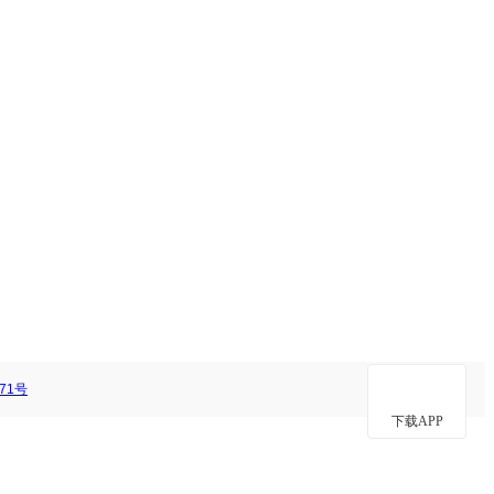
371号
下载APP