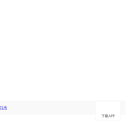
371号
下载APP