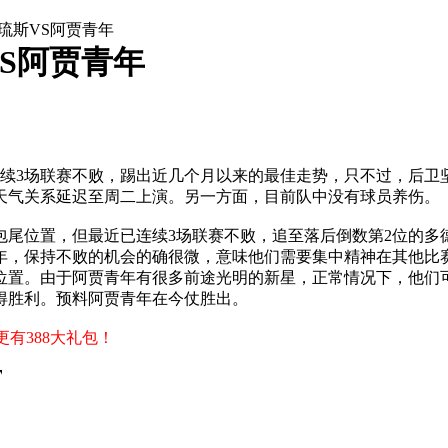
琉斯VS阿贾青年
S阿贾青年
连续3场联赛不败，踢出近几个月以来的最佳走势，只不过，后
天气关系延迟至周二上演。另一方面，目前队中没有球员养伤。
尾位置，但最近已连续3场联赛不败，追至落后倒数第2位的多
年，保持不败的机会的确很微，意味他们需要集中精神在其他比
位置。由于阿贾青年有很多前途光明的新星，正常情况下，他们
得胜利。预料阿贾青年在今仗胜出。
更有388大礼包！