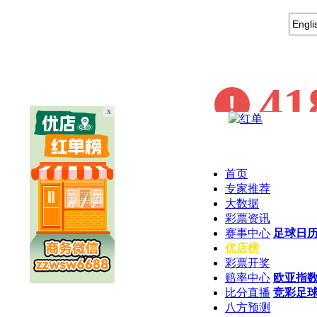
x
首页
专家推荐
大数据
彩票资讯
赛事中心
足球日
优店榜
彩票开奖
赔率中心
欧亚指
比分直播
竞彩足
八方预测