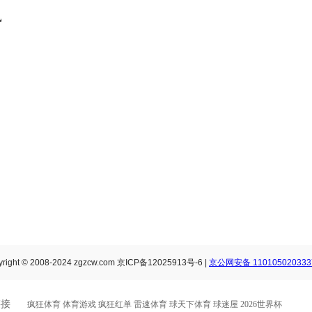
yright © 2008-2024 zgzcw.com 京ICP备12025913号-6 |
京公网安备 11010502033
链接
疯狂体育
体育游戏
疯狂红单
雷速体育
球天下体育
球迷屋
2026世界杯