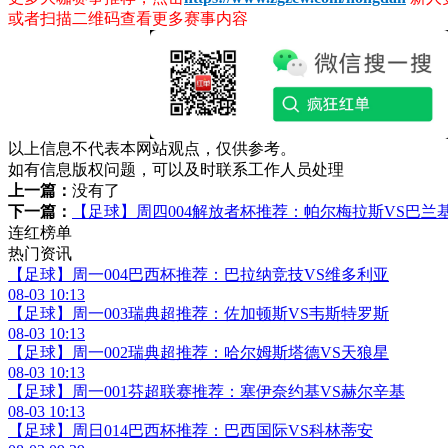
或者扫描二维码查看更多赛事内容
以上信息不代表本网站观点，仅供参考。
如有信息版权问题，可以及时联系工作人员处理
上一篇：
没有了
下一篇：
【足球】周四004解放者杯推荐：帕尔梅拉斯VS巴兰
连红榜单
热门资讯
【足球】周一004巴西杯推荐：巴拉纳竞技VS维多利亚
08-03 10:13
【足球】周一003瑞典超推荐：佐加顿斯VS韦斯特罗斯
08-03 10:13
【足球】周一002瑞典超推荐：哈尔姆斯塔德VS天狼星
08-03 10:13
【足球】周一001芬超联赛推荐：塞伊奈约基VS赫尔辛基
08-03 10:13
【足球】周日014巴西杯推荐：巴西国际VS科林蒂安