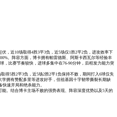
近10场取得4胜3平3负，近5场仅1胜2平2负，进攻效率下
100%。阵容方面，博卡拥有帕雷德斯、阿斯卡西瓦尔等经验丰
，比赛节奏较快，进球多集中在76-90分钟，后程发力能力突
得5胜2平3负，近5场2胜2平1负保持不败，期间打入6球仅失
主大学拥有赞配多里等进攻好手，但祖基因十字韧带撕裂长期缺
具备快速开局和绝杀能力。
可能。结合博卡主场不败的强势表现、阵容深度优势以及5天的