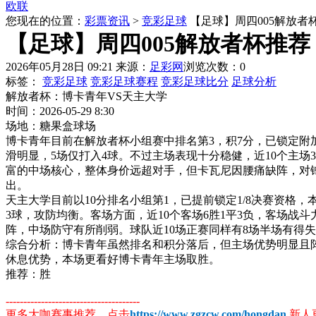
欧联
您现在的位置：
彩票资讯
>
竞彩足球
【足球】周四005解放者
【足球】周四005解放者杯推荐
2026年05月28日 09:21
来源：
足彩网
浏览次数：0
标签：
竞彩足球
竞彩足球赛程
竞彩足球比分
足球分析
解放者杯：博卡青年VS天主大学
时间：2026-05-29 8:30
场地：糖果盒球场
博卡青年目前在解放者杯小组赛中排名第3，积7分，已锁定附加
滑明显，5场仅打入4球。不过主场表现十分稳健，近10个主场
富的中场核心，整体身价远超对手，但卡瓦尼因腰痛缺阵，对锋
出。
天主大学目前以10分排名小组第1，已提前锁定1/8决赛资格，
3球，攻防均衡。客场方面，近10个客场6胜1平3负，客场
阵，中场防守有所削弱。球队近10场正赛同样有8场半场有得失球
综合分析：博卡青年虽然排名和积分落后，但主场优势明显且
休息优势，本场更看好博卡青年主场取胜。
推荐：胜
--------------------------------------
更多大咖赛事推荐，点击
https://www.zgzcw.com/hongdan
新人