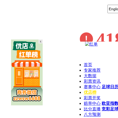
x
x
首页
专家推荐
大数据
彩票资讯
赛事中心
足球日
优店榜
彩票开奖
赔率中心
欧亚指
比分直播
竞彩足
八方预测