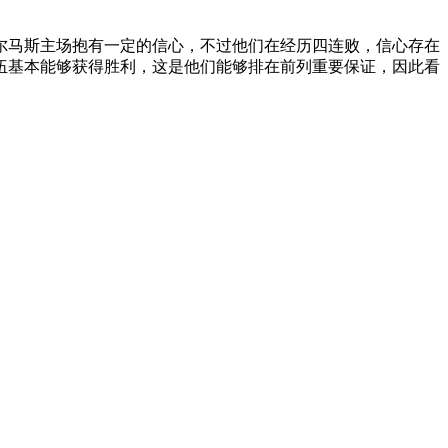
尔马斯主场抱有一定的信心，不过他们在经历四连败，信心存在
伍基本能够获得胜利，这是他们能够排在前列重要保证，因此看