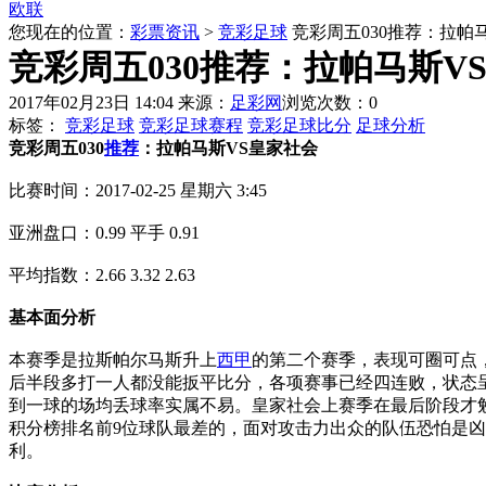
欧联
您现在的位置：
彩票资讯
>
竞彩足球
竞彩周五030推荐：拉帕
竞彩周五030推荐：拉帕马斯V
2017年02月23日 14:04
来源：
足彩网
浏览次数：0
标签：
竞彩足球
竞彩足球赛程
竞彩足球比分
足球分析
竞彩周五030
推荐
：拉帕马斯VS皇家社会
比赛时间：2017-02-25 星期六 3:45
亚洲盘口：0.99 平手 0.91
平均指数：2.66 3.32 2.63
基本面分析
本赛季是拉斯帕尔马斯升上
西甲
的第二个赛季，表现可圈可点
后半段多打一人都没能扳平比分，各项赛事已经四连败，状态呈
到一球的场均丢球率实属不易。皇家社会上赛季在最后阶段才勉
积分榜排名前9位球队最差的，面对攻击力出众的队伍恐怕是凶
利。