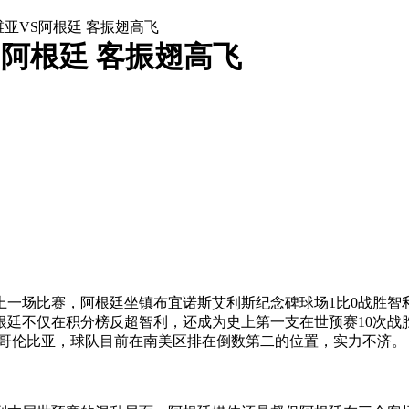
维亚VS阿根廷 客振翅高飞
S阿根廷 客振翅高飞
。上一场比赛，阿根廷坐镇布宜诺斯艾利斯纪念碑球场1比0战胜智
廷不仅在积分榜反超智利，还成为史上第一支在世预赛10次战
敌哥伦比亚，球队目前在南美区排在倒数第二的位置，实力不济。