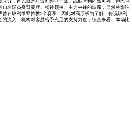
场取分，首先就是对玻利维亚一战。战胜智利固然可喜，但巴乌
13名球员身背黄牌。精神领袖、主力中锋的缺席，显然将影响
萨曾在玻利维亚执教5个赛季，因此对高原极为了解，何况玻利
金的流入，机构对客胜给予充足的支持力度；综合来看，本场比