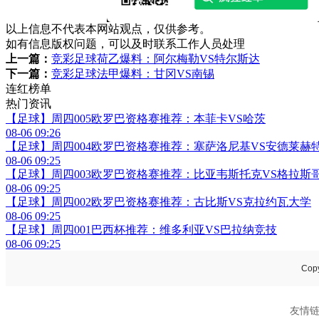
以上信息不代表本网站观点，仅供参考。
如有信息版权问题，可以及时联系工作人员处理
上一篇：
竞彩足球荷乙爆料：阿尔梅勒VS特尔斯达
下一篇：
竞彩足球法甲爆料：甘冈VS南锡
连红榜单
热门资讯
【足球】周四005欧罗巴资格赛推荐：本菲卡VS哈茨
08-06 09:26
【足球】周四004欧罗巴资格赛推荐：塞萨洛尼基VS安德莱赫
08-06 09:25
【足球】周四003欧罗巴资格赛推荐：比亚韦斯托克VS格拉斯
08-06 09:25
【足球】周四002欧罗巴资格赛推荐：古比斯VS克拉约瓦大学
08-06 09:25
【足球】周四001巴西杯推荐：维多利亚VS巴拉纳竞技
08-06 09:25
Cop
友情