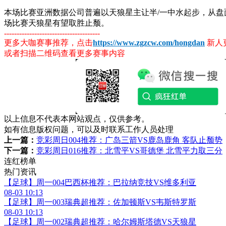
本场比赛亚洲数据公司普遍以天狼星主让半/一中水起步，从
场比赛天狼星有望取胜止颓。
--------------------------------------
更多大咖赛事推荐，点击
https://www.zgzcw.com/hongdan
新人
或者扫描二维码查看更多赛事内容
以上信息不代表本网站观点，仅供参考。
如有信息版权问题，可以及时联系工作人员处理
上一篇：
竞彩周日004推荐：广岛三箭VS鹿岛鹿角 客队止颓势
下一篇：
竞彩周日016推荐：北雪平VS哥德堡 北雪平力取三分
连红榜单
热门资讯
【足球】周一004巴西杯推荐：巴拉纳竞技VS维多利亚
08-03 10:13
【足球】周一003瑞典超推荐：佐加顿斯VS韦斯特罗斯
08-03 10:13
【足球】周一002瑞典超推荐：哈尔姆斯塔德VS天狼星