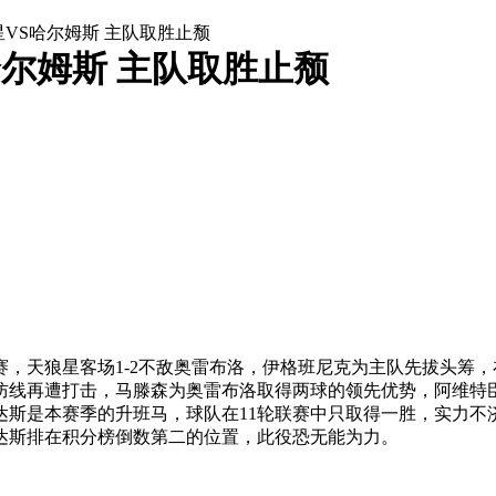
星VS哈尔姆斯 主队取胜止颓
哈尔姆斯 主队取胜止颓
赛，天狼星客场1-2不敌奥雷布洛，伊格班尼克为主队先拔头筹
防线再遭打击，马滕森为奥雷布洛取得两球的领先优势，阿维特
斯是本赛季的升班马，球队在11轮联赛中只取得一胜，实力不济
达斯排在积分榜倒数第二的位置，此役恐无能为力。