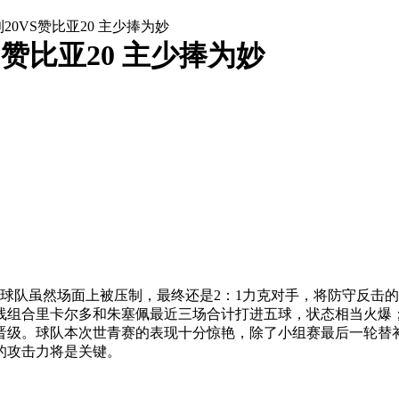
20VS赞比亚20 主少捧为妙
S赞比亚20 主少捧为妙
0，球队虽然场面上被压制，最终还是2：1力克对手，将防守反
组合里卡尔多和朱塞佩最近三场合计打进五球，状态相当火爆；而
晋级。球队本次世青赛的表现十分惊艳，除了小组赛最后一轮替
的攻击力将是关键。