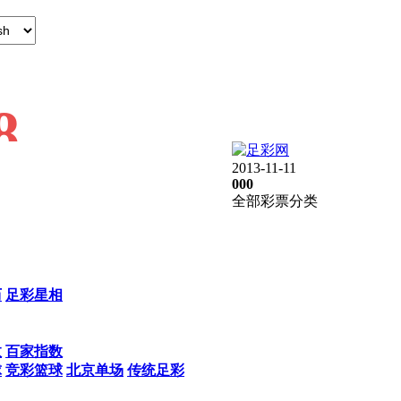
2013-11-11
0
0
0
全部彩票分类
历
足彩星相
数
百家指数
球
竞彩篮球
北京单场
传统足彩