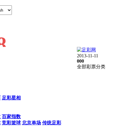
2013-11-11
0
0
0
全部彩票分类
历
足彩星相
数
百家指数
球
竞彩篮球
北京单场
传统足彩