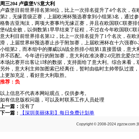
周三204 卢森堡VS意大利
卢森堡目前世界排名第98位，比上一次排名提升了4个名次，在
第2，无缘晋级正赛，上届欧洲杯预选赛拿到小组第3名，通过
格鲁吉亚淘汰，两项大赛事均无缘正赛，并且在欧国联C联赛排
堡6战全败，以倒数第1早早结束了征程，不过在今年欧国联C联
意大利目前世界排名第12，比上一次排名提升了1个名次，在欧
滑，上届世界杯预选赛止步于附加赛，上届欧洲杯在十六强赛0-2
小组第2，而本组中的挪威以8战全胜排小组第1直接晋级，意大
并不匹配。今年进行的附加赛，意大利在准决赛2-0完胜北爱尔
本场比赛开出客让1球的数据，支持面给了意大利。综合来看，
另外，意大利主帅加图索已经离任，暂时由临时主帅带队过渡，
上更加充足，看好意大利取胜。
推荐：负
以上信息不代表本网站观点，仅供参考。
如有信息版权问题，可以及时联系工作人员处理
上一篇：
没有了
下一篇：
【深圳美丽体彩】每日免费计划单
Copyright © 2008-2024 zgzcw.com