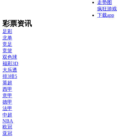
走势图
疯狂游戏
下载app
彩票资讯
足彩
北单
竞足
竞篮
双色球
福彩3D
大乐透
排3排5
英超
西甲
意甲
德甲
法甲
中超
NBA
欧冠
亚冠