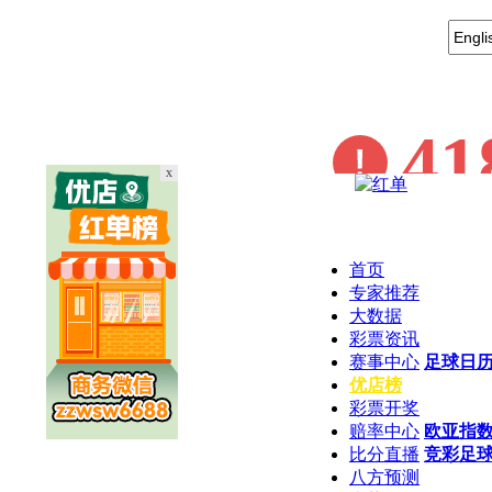
x
首页
专家推荐
大数据
彩票资讯
赛事中心
足球日
优店榜
彩票开奖
赔率中心
欧亚指
比分直播
竞彩足
八方预测