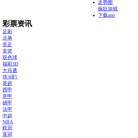
走势图
疯狂游戏
下载app
彩票资讯
足彩
北单
竞足
竞篮
双色球
福彩3D
大乐透
排3排5
英超
西甲
意甲
德甲
法甲
中超
NBA
欧冠
亚冠