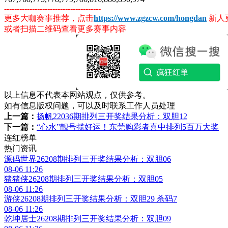
--------------------------------------
更多大咖赛事推荐，点击
https://www.zgzcw.com/hongdan
新人
或者扫描二维码查看更多赛事内容
以上信息不代表本网站观点，仅供参考。
如有信息版权问题，可以及时联系工作人员处理
上一篇：
扬帆22036期排列三开奖结果分析：双胆12
下一篇：
“心水”靓号揽好运！东莞购彩者喜中排列5百万大奖
连红榜单
热门资讯
源码世界26208期排列三开奖结果分析：双胆06
08-06 11:26
猪猪侠26208期排列三开奖结果分析：双胆05
08-06 11:26
游侠26208期排列三开奖结果分析：双胆29 杀码7
08-06 11:26
乾坤居士26208期排列三开奖结果分析：双胆09