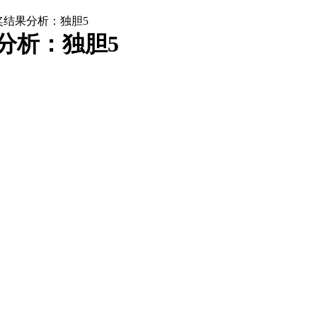
奖结果分析：独胆5
果分析：独胆5
，和值15，本期销量34,393,056元，2022046期福彩3D预测：