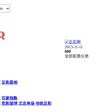
2013-11-11
0
0
0
全部彩票分类
历
足彩星相
数
百家指数
球
竞彩篮球
北京单场
传统足彩