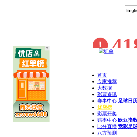
x
首页
专家推荐
大数据
彩票资讯
赛事中心
足球日
优店榜
彩票开奖
赔率中心
欧亚指
比分直播
竞彩足
八方预测