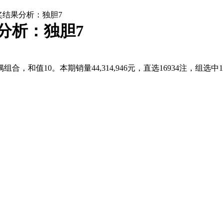
奖结果分析：独胆7
果分析：独胆7
，和值10。本期销量44,314,946元，直选16934注，组选中1