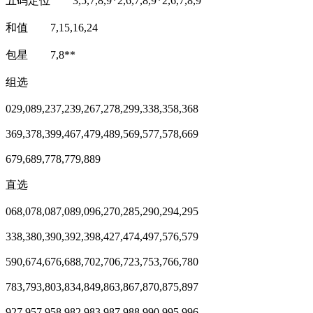
五码定位
3,5,7,8,9*2,6,7,8,9*2,6,7,8,9
和值
7,15,16,24
包星
7,8**
组选
029,089,237,239,267,278,299,338,358,368
369,378,399,467,479,489,569,577,578,669
679,689,778,779,889
直选
068,078,087,089,096,270,285,290,294,295
338,380,390,392,398,427,474,497,576,579
590,674,676,688,702,706,723,753,766,780
783,793,803,834,849,863,867,870,875,897
927,957,958,982,983,987,988,990,995,996