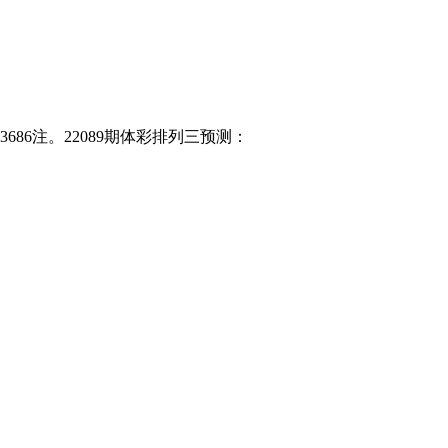
3686注。22089期体彩排列三预测：