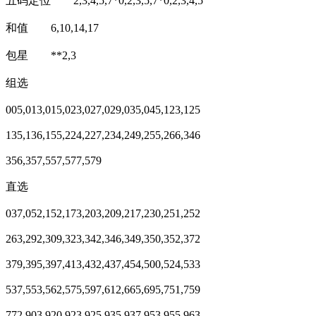
五码定位
2,3,4,5,7*0,2,3,5,7*0,2,3,4,5
和值
6,10,14,17
包星
**2,3
组选
005,013,015,023,027,029,035,045,123,125
135,136,155,224,227,234,249,255,266,346
356,357,557,577,579
直选
037,052,152,173,203,209,217,230,251,252
263,292,309,323,342,346,349,350,352,372
379,395,397,413,432,437,454,500,524,533
537,553,562,575,597,612,665,695,751,759
772,903,920,923,925,935,937,953,955,963