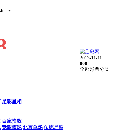
2013-11-11
0
0
0
全部彩票分类
历
足彩星相
数
百家指数
球
竞彩篮球
北京单场
传统足彩