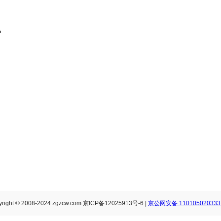
yright © 2008-2024 zgzcw.com 京ICP备12025913号-6 |
京公网安备 11010502033