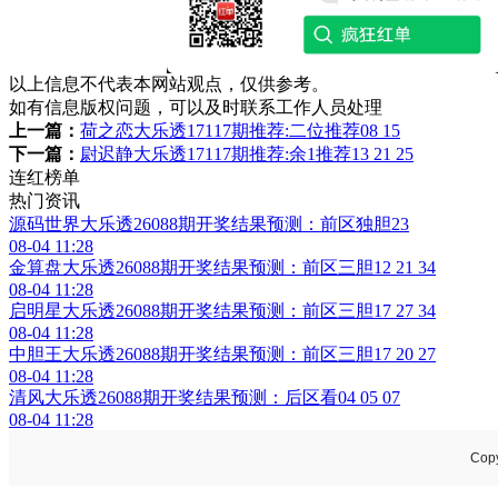
以上信息不代表本网站观点，仅供参考。
如有信息版权问题，可以及时联系工作人员处理
上一篇：
荷之恋大乐透17117期推荐:二位推荐08 15
下一篇：
尉迟静大乐透17117期推荐:余1推荐13 21 25
连红榜单
热门资讯
源码世界大乐透26088期开奖结果预测：前区独胆23
08-04 11:28
金算盘大乐透26088期开奖结果预测：前区三胆12 21 34
08-04 11:28
启明星大乐透26088期开奖结果预测：前区三胆17 27 34
08-04 11:28
中胆王大乐透26088期开奖结果预测：前区三胆17 20 27
08-04 11:28
清风大乐透26088期开奖结果预测：后区看04 05 07
08-04 11:28
Cop