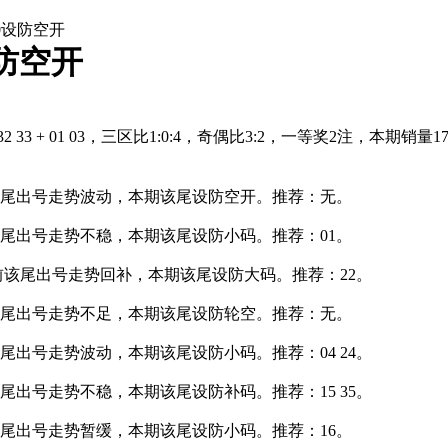
0设防空开
设防空开
32 33 + 01 03，三区比1:0:4，奇偶比3:2，一等奖2注，本期销量172
前该尾出号走势波动，本期该尾设防空开。推荐：无。
该尾出号走势不稳，本期该尾设防小码。推荐：01。
，目前该尾出号走势回补，本期该尾设防大码。推荐：22。
前该尾出号走势不足，本期该尾设防轮空。推荐：无。
尾出号走势波动，本期该尾设防小码。推荐：04 24。
尾出号走势不稳，本期该尾设防补码。推荐：15 35。
该尾出号走势暂缓，本期该尾设防小码。推荐：16。