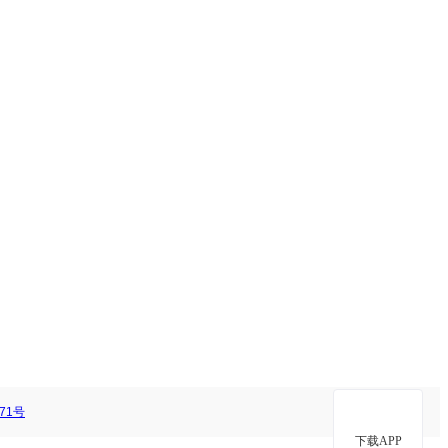
371号
下载APP