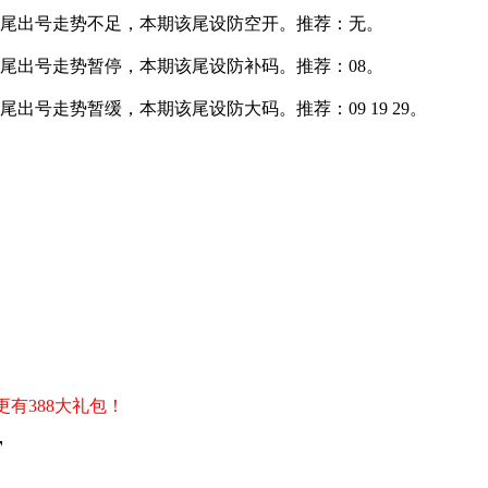
前该尾出号走势不足，本期该尾设防空开。推荐：无。
该尾出号走势暂停，本期该尾设防补码。推荐：08。
出号走势暂缓，本期该尾设防大码。推荐：09 19 29。
更有388大礼包！