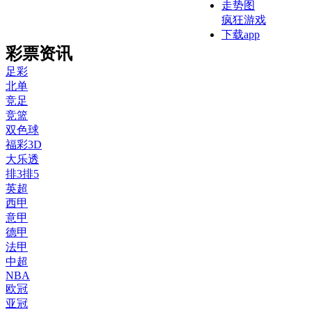
走势图
疯狂游戏
下载app
彩票资讯
足彩
北单
竞足
竞篮
双色球
福彩3D
大乐透
排3排5
英超
西甲
意甲
德甲
法甲
中超
NBA
欧冠
亚冠