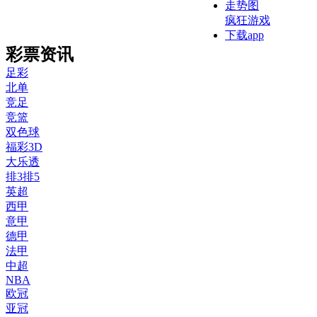
走势图
疯狂游戏
下载app
彩票资讯
足彩
北单
竞足
竞篮
双色球
福彩3D
大乐透
排3排5
英超
西甲
意甲
德甲
法甲
中超
NBA
欧冠
亚冠