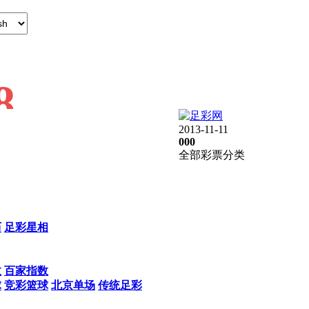
2013-11-11
0
0
0
全部彩票分类
历
足彩星相
数
百家指数
球
竞彩篮球
北京单场
传统足彩