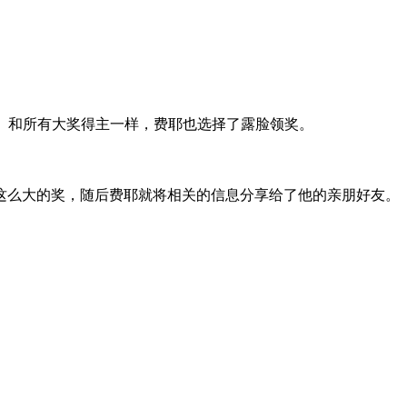
币）。和所有大奖得主一样，费耶也选择了露脸领奖。
这么大的奖，随后费耶就将相关的信息分享给了他的亲朋好友。