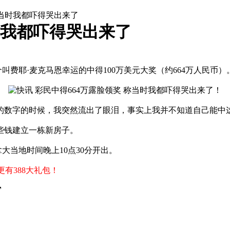
称当时我都吓得哭出来了
时我都吓得哭出来了
叫费耶·麦克马恩幸运的中得100万美元大奖（约664万人民
的数字的时候，我突然流出了眼泪，事实上我并不知道自己能中
些钱建立一栋新房子。
大当地时间晚上10点30分开出。
更有388大礼包！