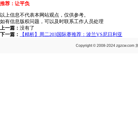
推荐：让平负
以上信息不代表本网站观点，仅供参考。
如有信息版权问题，可以及时联系工作人员处理
上一篇：
没有了
下一篇：
【精析】周二203国际赛推荐：波兰VS尼日利亚
Copyright © 2008-2024 zgzcw.com